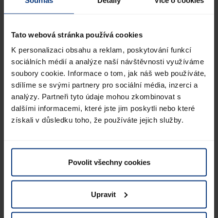
Moje práce zahrnuje primárně hledání potenciálních
zákazníků pro naši firmu. To znamená vyhledávání,
oslovování potenciálních klientů a následné organizaci
Tato webová stránka používá cookies
schůzek pro mé kolegy. Kromě toho jsem zodpovědná za
K personalizaci obsahu a reklam, poskytování funkcí
zajišťování potřebných podkladů pro příspěvky na
sociálních médií a analýze naší návštěvnosti využíváme
sociálních sítích. To zahrnuje sběr relevantních informací
soubory cookie. Informace o tom, jak náš web používáte,
a materiálů, které jsou klíčové pro vytváření obsahu, který
sdílíme se svými partnery pro sociální média, inzerci a
naše firma sdílí. Dále také pomáhám kolegyním při
analýzy. Partneři tyto údaje mohou zkombinovat s
vytváření cenových nabídek pro konkrétní poptávky v
dalšími informacemi, které jste jim poskytli nebo které
oblasti přepravy. Snažíme se reagovat rychle a
získali v důsledku toho, že používáte jejich služby.
nabídnout co nejlepší cenu, aby byla spokojenost na
obou stranách.
Povolit všechny cookies
Co vás nejvíce baví?
Upravit
Na mojí práci mě baví téměř vše, protože je zajímavá a
velmi různorodá. Ze všech úkolů a činností, kterým se