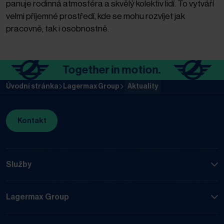
panuje rodinná atmosféra a skvělý kolektiv lidí. To vytváří
velmi příjemné prostředí, kde se mohu rozvíjet jak
pracovně, tak i osobnostně.
Together in motion.
To
Úvodní stránka
Lagermax Group
Aktuality
Kontakt
Služby
Lagermax Group