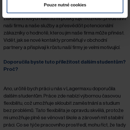
věnuji je pro mě ale asi nejzajímavější částí práce
Pouze nutné cookies
vyhledávání a získávání nových zákazníků. Proces
získávání nových klientů mi poskytuje možnost představit
naši firmu a naše služby a přesvědčit potencionální
zákazníky o hodnotě, kterou jim naše firma může přinést.
Vidět, jak se nové kontakty proměňují v obchodní
partnery a přispívají k růstu naší firmy je velmi motivující.
Doporučila byste tuto příležitost dalším studentům?
Proč?
Ano, určitě bych práci u nás v Lagermaxu doporučila
dalším studentům. Práce zde nabízí výbornou časovou
flexibilitu, což umožňuje skloubit zaměstnání a studium
bez problémů. Tato flexibilita je opravdu skvělá, protože
mi umožňuje plně se věnovat škole a zároveň mít stabilní
práci. Co se týče pracovního prostředí, mohu říct, že tady