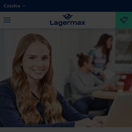
Přeskočit na hlavní obsah
Přeskočit na dolní záhlaví
Czechia
Přeskočit na konec navigace.
Přeskočit na začátek navigace.