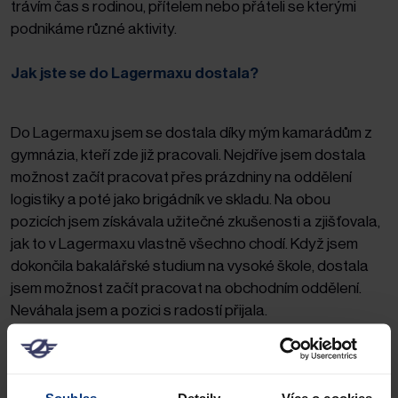
trávím čas s rodinou, přítelem nebo přáteli se kterými
podnikáme různé aktivity.
Jak jste se do Lagermaxu dostala?
Do Lagermaxu jsem se dostala díky mým kamarádům z
gymnázia, kteří zde již pracovali. Nejdříve jsem dostala
možnost začít pracovat přes prázdniny na oddělení
logistiky a poté jako brigádník ve skladu. Na obou
pozicích jsem získávala užitečné zkušenosti a zjišťovala,
jak to v Lagermaxu vlastně všechno chodí. Když jsem
dokončila bakalářské studium na vysoké škole, dostala
jsem možnost začít pracovat na obchodním oddělení.
Neváhala jsem a pozici s radostí přijala.
Co máte na starosti?
Souhlas
Detaily
Více o cookies