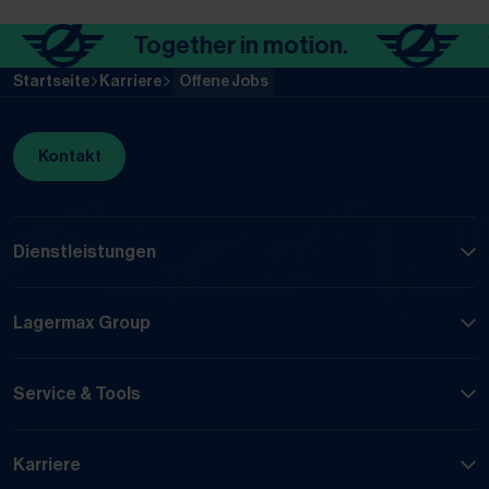
Together in motion.
Tog
Startseite
Karriere
Offene Jobs
Kontakt
Dienstleistungen
Lagermax Group
Service & Tools
Karriere