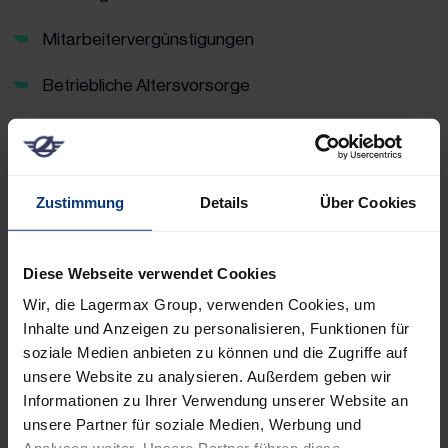
Mitarbeitervergünstigungen
Betriebliche Altersvorsorge
Mental Health Angebote
Fitness- und Gesundheitsangebote
Zustimmung
Details
Über Cookies
Jobrad
Vielseitige Entwicklungsmöglichkeiten
Diese Webseite verwendet Cookies
Wir, die Lagermax Group, verwenden Cookies, um
Breites Angebot an Aus- und Weiterbildung
Inhalte und Anzeigen zu personalisieren, Funktionen für
soziale Medien anbieten zu können und die Zugriffe auf
Motivierendes und wertschätzendes Miteinander
unsere Website zu analysieren. Außerdem geben wir
Informationen zu Ihrer Verwendung unserer Website an
Onboarding-Programm
unsere Partner für soziale Medien, Werbung und