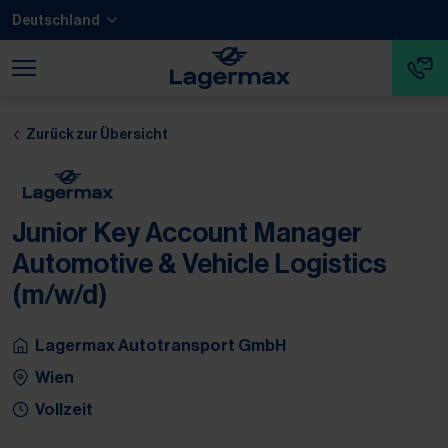
Zum Hauptinhalt springen
Zum Footer springen
Deutschland
Zum Ende der Navigation springen
Zum Beginn der Navigation springen
Zurück zur Übersicht
Junior Key Account Manager
Automotive & Vehicle Logistics
(m/w/d)
Lagermax Autotransport GmbH
Wien
Vollzeit