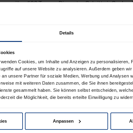
n von über 500 Tonnen. Die ersten Schritte in Sachen 
m der Automobillogistiker bereits vor 5 Jahren, als 
le in Straßwalchen montiert wurden. Dies sorgte bere
ungen in der Größenordnung von rund 90 Einfamilienh
Details
Anlagen auf Dächern wurden am Standort der Lagermax
tdienst-Niederlassungen in St. Veit / Glan, Sachsen
Cookies
rwenden Cookies, um Inhalte und Anzeigen zu personalisieren, F
ugriffe auf unsere Website zu analysieren. Außerdem geben wir 
 alle sechs Photovoltaik-Anlagen eine höchstmögli
an unsere Partner für soziale Medien, Werbung und Analysen we
lowatt-Peak). Die Anlagen zeigen das klare Bekenntni
rweise mit weiteren Daten zusammen, die Sie ihnen bereitgestell
nd umweltfreundlichen Umgang zur Stromgewinnung 
enste gesammelt haben. Sie können selbst entscheiden, welch
derzeit die Möglichkeit, die bereits erteilte Einwilligung zu wider
hanik-Halle mit Photovoltaik-Anlage bei Lagermax Au
ies
Anpassen
A