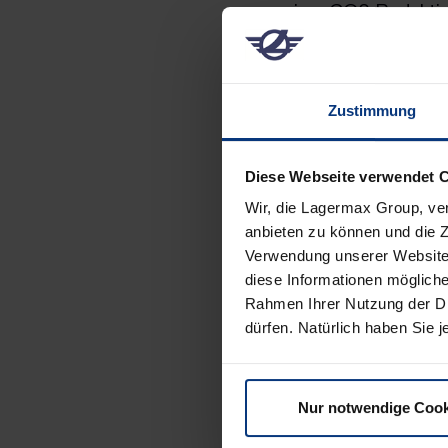
zu einer CO2-Reduktio
Umweltschutz unternah
Dach der Mechanik-Hal
jährliche CO2-Einspar
Zustimmung
Weitere Photovoltaik-
und den Lagermax Pake
Diese Webseite verwendet 
installiert.
Wir, die Lagermax Group, ve
anbieten zu können und die Z
Zusammen ermöglichen
Verwendung unserer Website 
von etwa 2447 kWp (Ki
diese Informationen mögliche
zu einem sorgsamen u
Rahmen Ihrer Nutzung der Di
dürfen. Natürlich haben Sie je
Bildbeschreibung: Mec
Straßwalchen.
Fotocredit: Lagermax
Nur notwendige Cook