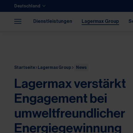
Zum Hauptinhalt springen
Zum Footer springen
Deutschland
Zum Ende der Navigation springen
Zum Beginn der Navigation springen
Dienstleistungen
Lagermax Group
S
Karriere
37
Startseite
Lagermax Group
News
Lagermax verstärkt
Engagement bei
umweltfreundlicher
Energiegewinnung