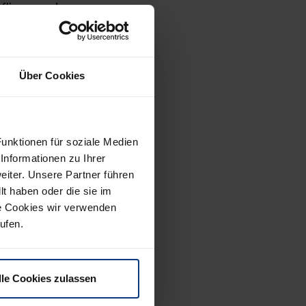
Klima- und
768 Solarpanele am
its damals für
äusern.
Über Cookies
 Spedition in Villach
burg sowie Radstadt
unktionen für soziale Medien
Informationen zu Ihrer
che Gesamtleistung
iter. Unsere Partner führen
s der Verantwortlichen
t haben oder die sie im
und CO2-Reduktion.
e Cookies wir verwenden
rufen.
totransport in
lle Cookies zulassen