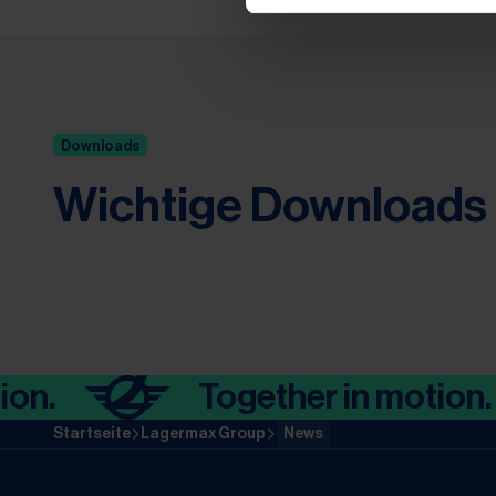
Downloads
Wichtige Downloads
.
Together in motion.
Startseite
Lagermax Group
News