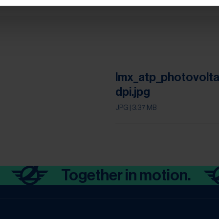
lmx_atp_photovolt
dpi.jpg
JPG
| 3.37 MB
Together in motion.