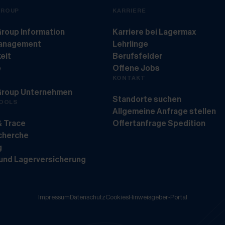
GROUP
KARRIERE
roup Information
Karriere bei Lagermax
management
Lehrlinge
eit
Berufsfelder
e
Offene Jobs
KONTAKT
Group Unternehmen
Standorte suchen
TOOLS
Allgemeine Anfrage stellen
& Trace
Offertanfrage Spedition
echerche
g
 und Lagerversicherung
Impressum
Datenschutz
Cookies
Hinweisgeber-Portal