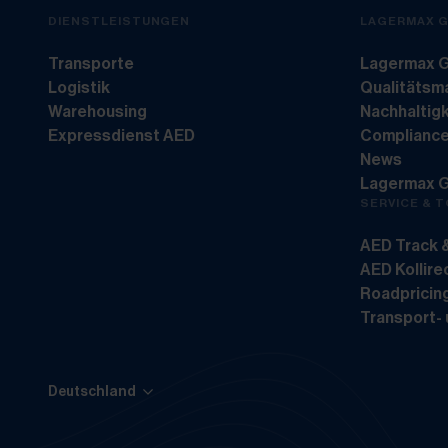
DIENSTLEISTUNGEN
LAGERMAX 
Transporte
Lagermax G
Logistik
Qualitäts
Warehousing
Nachhaltigk
Expressdienst AED
Complianc
News
Lagermax 
SERVICE & 
AED Track 
AED Kollir
Roadpricin
Transport-
Deutschland