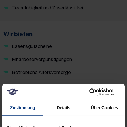
Teamfähigkeit und Zuverlässigkeit
Wir bieten
Essensgutscheine
Mitarbeitervergünstigungen
Betriebliche Altersvorsorge
Mental Health Angebote
Fitness- und Gesundheitsangebote
Zustimmung
Details
Über Cookies
Jobrad
Vielseitige Entwicklungsmöglichkeiten