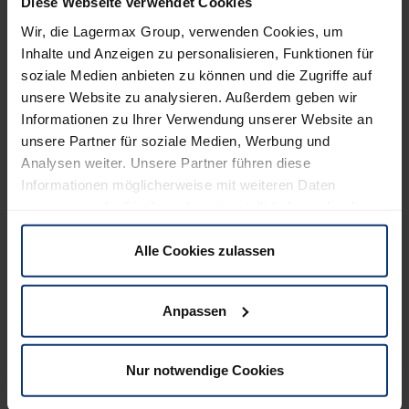
Diese Webseite verwendet Cookies
Wir, die Lagermax Group, verwenden Cookies, um
Breites Angebot an Aus- und Weiterbildung
Inhalte und Anzeigen zu personalisieren, Funktionen für
Motivierendes und wertschätzendes Miteinander
soziale Medien anbieten zu können und die Zugriffe auf
unsere Website zu analysieren. Außerdem geben wir
Onboarding-Programm
Informationen zu Ihrer Verwendung unserer Website an
unsere Partner für soziale Medien, Werbung und
Mitarbeiterevents
Analysen weiter. Unsere Partner führen diese
Informationen möglicherweise mit weiteren Daten
Möglichkeit zur Mitgestaltung
zusammen, die Sie ihnen bereitgestellt haben oder die
sie im Rahmen Ihrer Nutzung der Dienste gesammelt
Regelmäßige Mitarbeiterbefragung
haben. Sie können selbst entscheiden, welche Cookies
Alle Cookies zulassen
wir verwenden dürfen. Natürlich haben Sie jederzeit die
Langfristige Perspektive
Möglichkeit, die bereits erteilte Einwilligung zu
Anpassen
widerrufen.
Über 105 Jahre Stabilität
Österreichisches familiengeführtes Unternehmen
Nur notwendige Cookies
Für diese Position gilt der KV