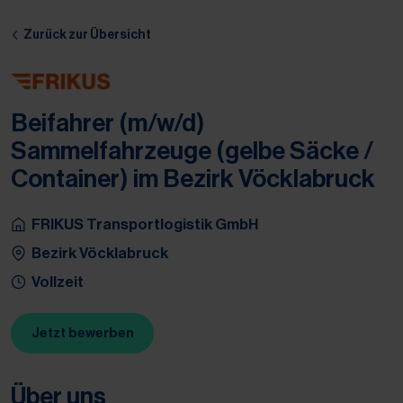
Zum Hauptinhalt springen
Zum Footer springen
Zurück zur Übersicht
Beifahrer (m/w/d)
Sammelfahrzeuge (gelbe Säcke /
Container) im Bezirk Vöcklabruck
FRIKUS Transportlogistik GmbH
Bezirk Vöcklabruck
Vollzeit
Jetzt bewerben
(Öffnet in neuem Tab)
Über uns