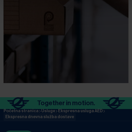
Together in motion.
To
Početna stranica
Usluge
Ekspresna usluga AED
Ekspresna dnevna služba dostave