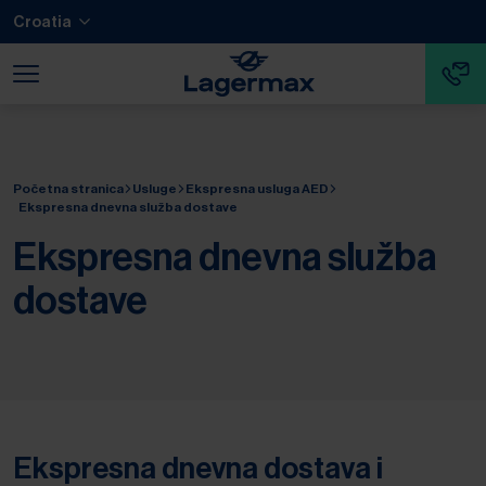
Prijeđi na glavni sadržaj
Prijeđi na podnožje
Croatia
Preskoči navigaciju
Prijeđi na početak navigacije
Početna stranica
Usluge
Ekspresna usluga AED
Ekspresna dnevna služba dostave
Ekspresna dnevna služba
dostave
Ekspresna dnevna dostava i