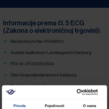
Informacije prema čl. 5 ECG
(Zakona o elektroničnoj trgovini):
Matični broj tvrtke: FN 59913 h
Sudska nadležnost: Landesgericht Salzburg
PDV-br.: ATU33853504
Član Gospodarske komore Salzburg
Član Udruge špeditera
Privola
Pojedinosti
O nama