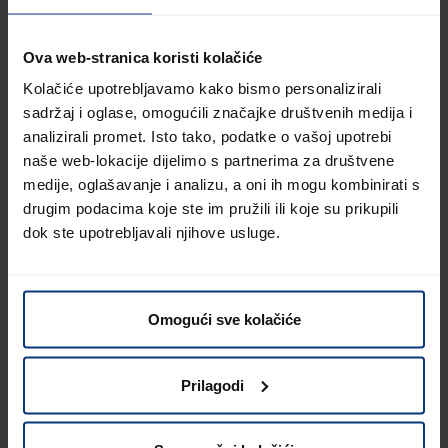
Koncepcija, dizajn i programiranje
Ova web-stranica koristi kolačiće
pixelart GmbH
Kolačiće upotrebljavamo kako bismo personalizirali
sadržaj i oglase, omogućili značajke društvenih medija i
Handelszentrum 16 | A-5101 Salzburg/Bergheim | Austrija
analizirali promet. Isto tako, podatke o vašoj upotrebi
www.pixelart.at
naše web-lokacije dijelimo s partnerima za društvene
medije, oglašavanje i analizu, a oni ih mogu kombinirati s
drugim podacima koje ste im pružili ili koje su prikupili
dok ste upotrebljavali njihove usluge.
Obavijest o spolnoj pripadnosti
Omogući sve kolačiće
Zbog bolje čitljivosti i lakšeg razumijevanja, na ovoj se
internet stranici ne koriste izrazi vezani za spol i koristi se
oblik muškog roda. Sve riječi koje se odnose na osobu,
Prilagodi
oznake i formulacije vrijede za sve spolove na isti način u
smislu jednakog tretmana. Hvala vam na razumijevanju!