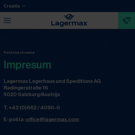
Prijeđi na glavni sadržaj
Prijeđi na podnožje
Croatia
Preskoči navigaciju
Prijeđi na početak navigacije
Početna stranica
Impresum
Lagermax Lagerhaus und Speditions AG
Radingerstraße 16
5020 Salzburg/Austrija
T.
+43 (0)662 / 4090-0
E-pošta:
office@lagermax.com