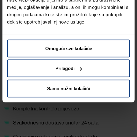
medije, oglašavanje i analizu, a oni ih mogu kombinirati s
Zračni prijevoz tereta – Vaše
drugim podacima koje ste im pružili ili koje su prikupili
dok ste upotrebljavali njihove usluge.
prednosti s tvrtkom Lagermax
Svjetska mreža partnera u zračnom prometu
Omogući sve kolačiće
Zbirni promet uvoza i izvoza
Isplativi Air-Service
Prilagodi
Air Cargo Charterservice
Samo nužni kolačići
Posebni i specijalni prijevozi
Kompletna kontrola prijevoza
Svakodnevna dostava unutar 24 sata
Carinjenje u otpremi i zemlji odredišta