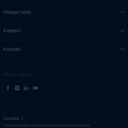
Usluge i alati
Karijera
Kontakt
SOCIAL MEDIA
(Otvara na novom tabu)
(Otvara na novom tabu)
(Otvara na novom tabu)
(Otvara na novom tabu)
Croatia
Impresum
Zaštita podataka
Kolačići
Portal za zviždače