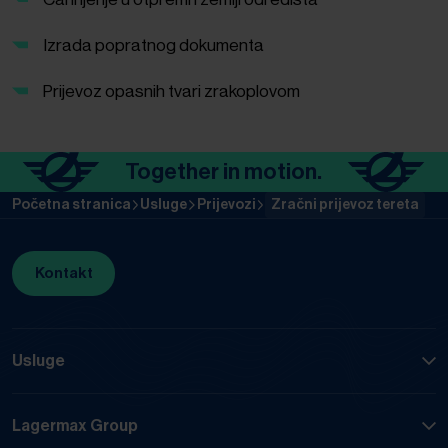
Izrada popratnog dokumenta
Prijevoz opasnih tvari zrakoplovom
Together in motion.
To
Početna stranica
Usluge
Prijevozi
Zračni prijevoz tereta
Kontakt
Usluge
Lagermax Group