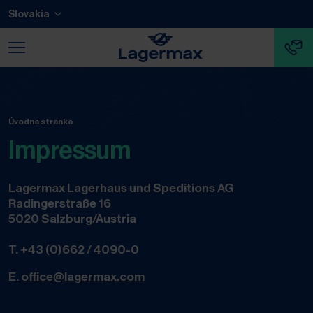
Prejsť na hlavný obsah
Prejsť na pätičku
Slovakia
Prejsť na koniec navigácie
Prejsť na začiatok navigácie
Úvodná stránka
Impressum
Lagermax Lagerhaus und Speditions AG
Radingerstraße 16
5020 Salzburg/Austria
T.
+43 (0)662 / 4090-0
E.
office@lagermax.com