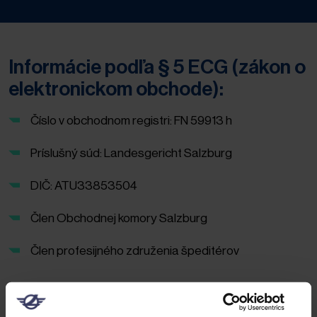
Informácie podľa § 5 ECG (zákon o
elektronickom obchode):
Číslo v obchodnom registri: FN 59913 h
Príslušný súd: Landesgericht Salzburg
DIČ: ATU33853504
Člen Obchodnej komory Salzburg
Člen profesijného združenia špeditérov