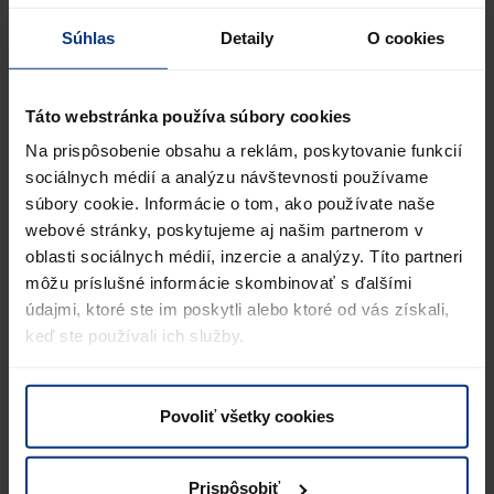
Koncepcia, dizajn &
Súhlas
Detaily
O cookies
programovanie
pixelart GmbH
Táto webstránka používa súbory cookies
Na prispôsobenie obsahu a reklám, poskytovanie funkcií
Handelszentrum 16 | A-5101 Salzburg/Bergheim | Austria
sociálnych médií a analýzu návštevnosti používame
súbory cookie. Informácie o tom, ako používate naše
www.pixelart.at
webové stránky, poskytujeme aj našim partnerom v
oblasti sociálnych médií, inzercie a analýzy. Títo partneri
môžu príslušné informácie skombinovať s ďalšími
údajmi, ktoré ste im poskytli alebo ktoré od vás získali,
keď ste používali ich služby.
Informácie o inkluzívnom jazyku
Z dôvodov lepšej čitateľnosti a zjednodušeného
Povoliť všetky cookies
porozumenia sa na týchto webových stránkach
nepoužívajú gramatické formy pre všetky rody, ale
prevažne mužský gramatický rod. Všetky výrazy
Prispôsobiť