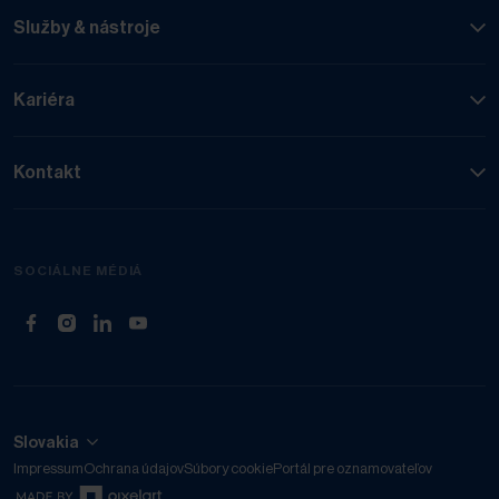
Služby & nástroje
Kariéra
Kontakt
SOCIÁLNE MÉDIÁ
(Otvorí sa v novej záložke)
(Otvorí sa v novej záložke)
(Otvorí sa v novej záložke)
(Otvorí sa v novej záložke)
Slovakia
Impressum
Ochrana údajov
Súbory cookie
Portál pre oznamovateľov