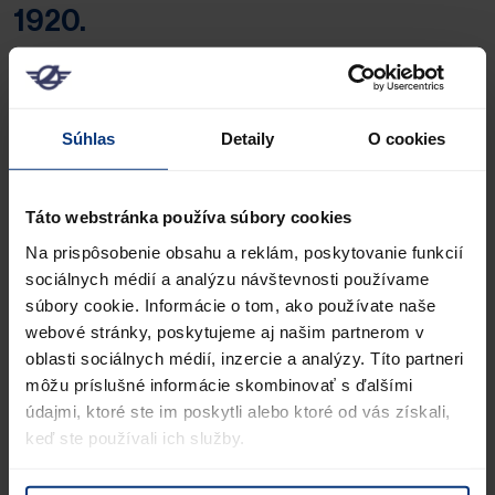
1920.
Naši
odborníci na logistiku
majú potrebné know-how
na rozmanité riešenia prispôsobené jednotlivým
odvetviam v oblastiach B2B a B2C.
Súhlas
Detaily
O cookies
Začíname spoločnou analýzou vašich želaní a
požiadaviek, aby sme vypracovali inovačné
logistické
Táto webstránka používa súbory cookies
riešenia
orientované na budúcnosť.
Na prispôsobenie obsahu a reklám, poskytovanie funkcií
sociálnych médií a analýzu návštevnosti používame
súbory cookie. Informácie o tom, ako používate naše
webové stránky, poskytujeme aj našim partnerom v
Logistika skladovania a
oblasti sociálnych médií, inzercie a analýzy. Títo partneri
môžu príslušné informácie skombinovať s ďalšími
Warehousing s Lagermax.
údajmi, ktoré ste im poskytli alebo ktoré od vás získali,
keď ste používali ich služby.
Lagermax prevezme celú vašu
logistiku skladovania,
aby ste mali čas, silu a energiu zaoberať sa inými