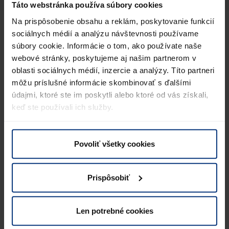
Táto webstránka používa súbory cookies
Na prispôsobenie obsahu a reklám, poskytovanie funkcií
sociálnych médií a analýzu návštevnosti používame
Čo sú lítium-iónové batérie?
súbory cookie. Informácie o tom, ako používate naše
webové stránky, poskytujeme aj našim partnerom v
Lítium-iónové batérie
sú typ
dobíjacích batérií
, ktoré
oblasti sociálnych médií, inzercie a analýzy. Títo partneri
sa používajú v mnohých moderných zariadeniach, ako sú
môžu príslušné informácie skombinovať s ďalšími
mobilné telefóny, notebooky, elektrické vozidlá a
údajmi, ktoré ste im poskytli alebo ktoré od vás získali,
ďalšia elektronika
. Vyznačujú sa vysokou energetickou
keď ste používali ich služby.
hustotou, čo znamená, že dokážu uložiť veľké množstvo
energie v malom objeme a majú dlhú životnosť. Tieto
batérie fungujú na princípe pohybu iónov lítia medzi
Povoliť všetky cookies
elektródami počas nabíjania a vybíjania. Kvôli ich
chemickému zloženiu je potrebné s nimi zaobchádzať
Prispôsobiť
bezpečne, zvlášť pri preprave a likvidácii, pretože môžu
byť nebezpečné pri poškodení alebo nesprávnej
manipulácii.
Len potrebné cookies