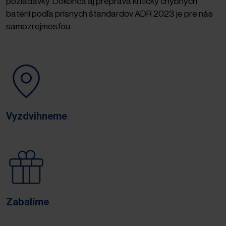
požiadavky. Dokonca aj preprava kriticky chybných
batérií podľa prísnych štandardov ADR 2023 je pre nás
samozrejmosťou.
Vyzdvihneme
Zabalíme