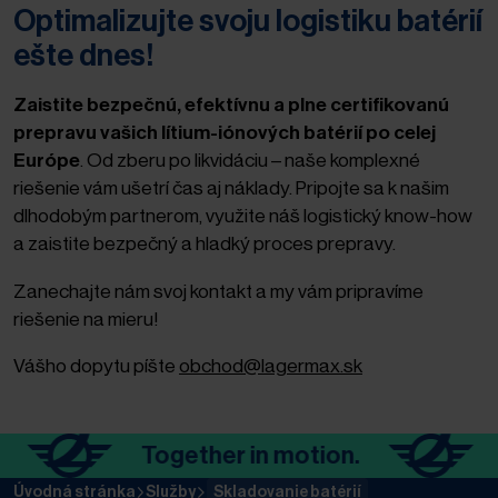
Optimalizujte svoju logistiku batérií
ešte dnes!
Zaistite bezpečnú, efektívnu a plne certifikovanú
prepravu vašich lítium-iónových batérií po celej
Európe
. Od zberu po likvidáciu – naše komplexné
riešenie vám ušetrí čas aj náklady. Pripojte sa k našim
dlhodobým partnerom, využite náš logistický know-how
a zaistite bezpečný a hladký proces prepravy.
Zanechajte nám svoj kontakt a my vám pripravíme
riešenie na mieru!
Vášho dopytu píšte
obchod@lagermax.sk
Together in motion.
Tog
Úvodná stránka
Služby
Skladovanie batérií