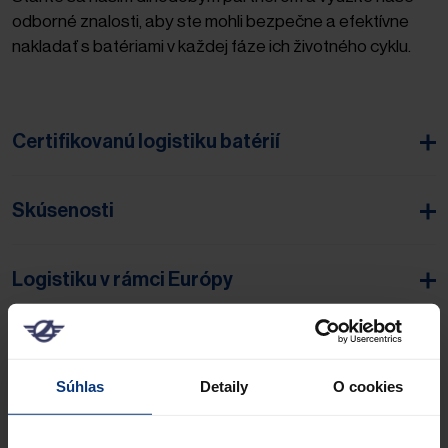
odborné znalosti, aby ste mohli bezpečne a efektívne
nakladať s batériami v každej fáze ich životného cyklu.
Certifikovanú logistiku batérií
Skúsenosti
Logistiku v rámci Európy
Vývoj a inovácie
Súhlas
Detaily
O cookies
Odborné konzultácie