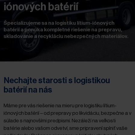
iónových batérií
Špecializujeme sa na logistiku lítium-iónových
batérií a ponúka kompletné riešenie na prepravu,
skladovanie a recykláciu nebezpečných materiálov.
Nechajte starosti s logistikou
batérií na nás
Máme pre vás riešenie na mieru pre logistiku lítium-
iónových batérií – od prepravy po likvidáciu, bezpečne a v
súlade s najnovšími predpismi. Nezáleží na veľkosti
batérie alebo vašom odvetví, sme pripravení splniť vaše