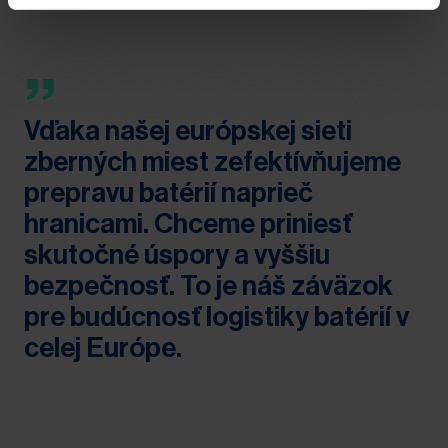
„
Vďaka našej európskej sieti
zberných miest zefektívňujeme
prepravu batérií naprieč
hranicami. Chceme priniesť
skutočné úspory a vyššiu
bezpečnosť. To je náš záväzok
pre budúcnosť logistiky batérií v
celej Európe.