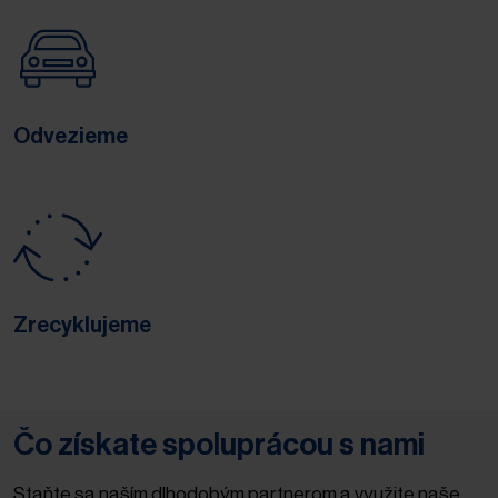
Odvezieme
Zrecyklujeme
Čo získate spoluprácou s nami
Staňte sa naším dlhodobým partnerom a využite naše