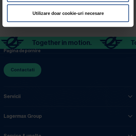
egal, toate cuvintele, denumirile și formulările personale
se aplică în mod egal tuturor genurilor. Vă mulțumim
Utilizare doar cookie-uri necesare
pentru înțelegere!
Together in motion.
Tog
Pagina de pornire
Contactati
Servicii
Lagermax Group
Service & unelte