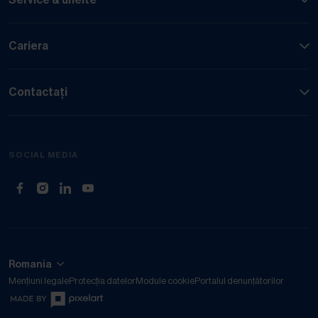
Cariera
Contactați
SOCIAL MEDIA
(Deschide în filă nouă)
(Deschide în filă nouă)
(Deschide în filă nouă)
(Deschide în filă nouă)
Romania
Mențiuni legale
Protecția datelor
Module cookie
Portalul denunțătorilor