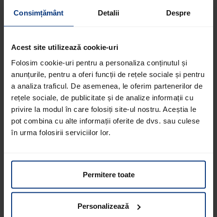
Consimțământ
Detalii
Despre
Concept, design și programare
Acest site utilizează cookie-uri
Folosim cookie-uri pentru a personaliza conținutul și
pixelart GmbH
anunțurile, pentru a oferi funcții de rețele sociale și pentru
Handelszentrum 16 | A-5101 Salzburg/Bergheim | Austria
a analiza traficul. De asemenea, le oferim partenerilor de
rețele sociale, de publicitate și de analize informații cu
www.pixelart.at
privire la modul în care folosiți site-ul nostru. Aceștia le
pot combina cu alte informații oferite de dvs. sau culese
în urma folosirii serviciilor lor.
Notă privind genurile
Permitere toate
Pentru o mai bună lizibilitate și o mai bună înțelegere,
acest site nu utilizează formulări specifice de gen și
Personalizează
folosește forma masculină. În interesul unui tratament