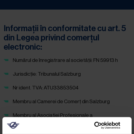
Informații în conformitate cu art. 5
din Legea privind comerțul
electronic:
Numărul de înregistrare al societății: FN 59913 h
Jurisdicție: Tribunalul Salzburg
Nr ident. TVA: ATU33853504
Membru al Camerei de Comerț din Salzburg
Membru al Asociației Profesionale a
Transportatorilor de Mărfuri