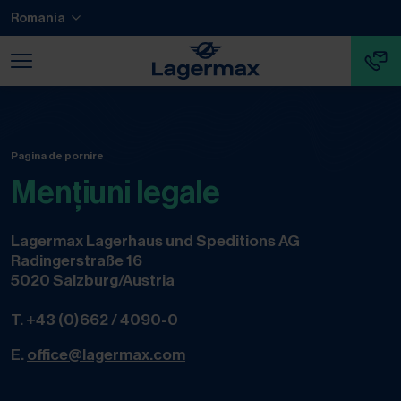
Salt la conținut principal
Salt la nota de subsol
Romania
Salt la finalul navigării
Salt la începutul navigării
Pagina de pornire
Mențiuni legale
Lagermax Lagerhaus und Speditions AG
Radingerstraße 16
5020 Salzburg/Austria
T.
+43 (0)662 / 4090-0
E.
office@lagermax.com