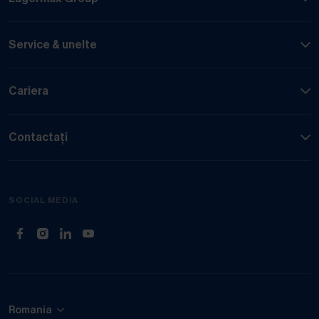
Service & unelte
Cariera
Contactați
SOCIAL MEDIA
(Deschide în filă nouă)
(Deschide în filă nouă)
(Deschide în filă nouă)
(Deschide în filă nouă)
Romania