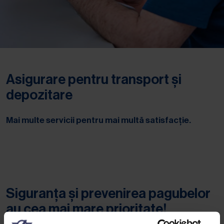
Asigurare pentru transport și
depozitare
Mai multe servicii pentru mai multă satisfacție.
Siguranța și prevenirea pagubelor
au cea mai mare prioritate!