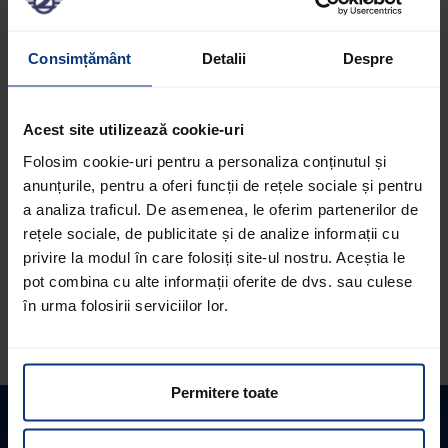
Siguranța și prevenirea pagubelor sunt priorități de top
la Lagermax Logistics în domeniile transportului și
Consimțământ
Detalii
Despre
logisticii, precum și al depozitării.
Cu toate acestea, se poate întâmpla ca mărfurile să fie
Acest site utilizează cookie-uri
deteriorate în timpul transportului.
Legislația internațională în domeniul transporturilor oferă
Folosim cookie-uri pentru a personaliza conținutul și
o gamă largă de modele diferite de asigurări pentru
anunțurile, pentru a oferi funcții de rețele sociale și pentru
toate tipurile de transport.
a analiza traficul. De asemenea, le oferim partenerilor de
rețele sociale, de publicitate și de analize informații cu
Pentru a vă putea ajuta rapid și fără complicații în cazul în
privire la modul în care folosiți site-ul nostru. Aceștia le
care se întâmplă ce e mai rău, specialiștii noștri
pot combina cu alte informații oferite de dvs. sau culese
Lagermax vor fi bucuroși să vă ofere informații pe tema
în urma folosirii serviciilor lor.
asigurărilor de transport și depozitare.
Permitere toate
Aveți întrebări despre asigurarea de