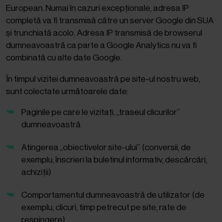
European. Numai în cazuri excepționale, adresa IP
completă va fi transmisă către un server Google din SUA
și trunchiată acolo. Adresa IP transmisă de browserul
dumneavoastră ca parte a Google Analytics nu va fi
combinată cu alte date Google.
În timpul vizitei dumneavoastră pe site-ul nostru web,
sunt colectate următoarele date:
Paginile pe care le vizitați, „traseul clicurilor”
dumneavoastră
Atingerea „obiectivelor site-ului” (conversii, de
exemplu, înscrieri la buletinul informativ, descărcări,
achiziții)
Comportamentul dumneavoastră de utilizator (de
exemplu, clicuri, timp petrecut pe site, rate de
respingere)