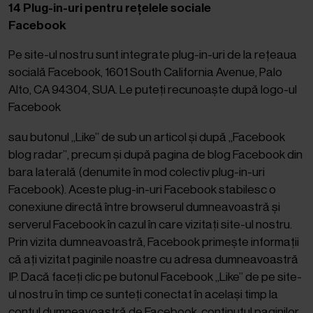
14 Plug-in-uri pentru rețelele sociale
Facebook
Pe site-ul nostru sunt integrate plug-in-uri de la rețeaua
socială Facebook, 1601 South California Avenue, Palo
Alto, CA 94304, SUA. Le puteți recunoaște după logo-ul
Facebook
sau butonul „Like” de sub un articol și după „Facebook
blog radar”, precum și după pagina de blog Facebook din
bara laterală (denumite în mod colectiv plug-in-uri
Facebook). Aceste plug-in-uri Facebook stabilesc o
conexiune directă între browserul dumneavoastră și
serverul Facebook în cazul în care vizitați site-ul nostru.
Prin vizita dumneavoastră, Facebook primește informații
că ați vizitat paginile noastre cu adresa dumneavoastră
IP. Dacă faceți clic pe butonul Facebook „Like” de pe site-
ul nostru în timp ce sunteți conectat în același timp la
contul dumneavoastră de Facebook, conținutul paginilor