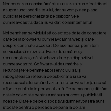
Neacordarea consimțământului nu are niciun efect direct
asupra funcționării site-ului, dar nu vom putea plasa
publicitate personalizată pe dispozitivele
dumneavoastră dacă nu vă dați consimțământul.
Noi permitem serviciului să colecteze date de conectare,
date de la browserul dumneavoastră web și date
despre conținutul accesat. De asemenea, permitem
serviciului să ruleze software de urmărire și
recunoaștere și să stocheze date pe dispozitivul
dumneavoastră. Software-ul de urmărire și
recunoaștere permite apoi serviciului să își
îmbogățească rețeaua de publicitate și să vă
recunoască atunci când vizitați site-uri web terțe sau să
afișeze publicitate personalizată. De asemenea, utilizăm
datele colectate pentru a măsura succesul publicității
noastre. Datele de pe dispozitivul dumneavoastră sunt
stocate pentru o perioadă de până la doi ani.