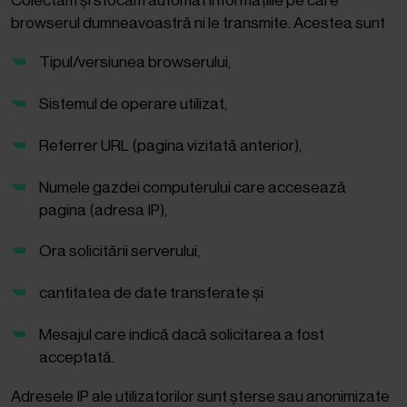
Colectăm și stocăm automat informațiile pe care
browserul dumneavoastră ni le transmite. Acestea sunt
Tipul/versiunea browserului,
Sistemul de operare utilizat,
Referrer URL (pagina vizitată anterior),
Numele gazdei computerului care accesează
pagina (adresa IP),
Ora solicitării serverului,
cantitatea de date transferate și
Mesajul care indică dacă solicitarea a fost
acceptată.
Adresele IP ale utilizatorilor sunt șterse sau anonimizate