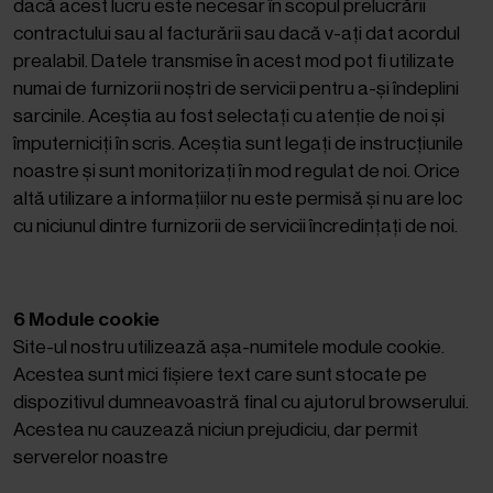
dacă acest lucru este necesar în scopul prelucrării
contractului sau al facturării sau dacă v-ați dat acordul
prealabil. Datele transmise în acest mod pot fi utilizate
numai de furnizorii noștri de servicii pentru a-și îndeplini
sarcinile. Aceștia au fost selectați cu atenție de noi și
împuterniciți în scris. Aceștia sunt legați de instrucțiunile
noastre și sunt monitorizați în mod regulat de noi. Orice
altă utilizare a informațiilor nu este permisă și nu are loc
cu niciunul dintre furnizorii de servicii încredințați de noi.
6 Module cookie
Site-ul nostru utilizează așa-numitele module cookie.
Acestea sunt mici fișiere text care sunt stocate pe
dispozitivul dumneavoastră final cu ajutorul browserului.
Acestea nu cauzează niciun prejudiciu, dar permit
serverelor noastre