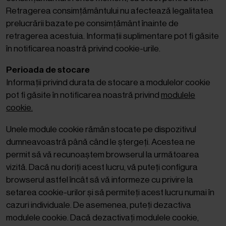
Retragerea consimțământului nu afectează legalitatea
prelucrării bazate pe consimțământ înainte de
retragerea acestuia. Informații suplimentare pot fi găsite
în notificarea noastră privind cookie-urile.
Perioada de stocare
Informații privind durata de stocare a modulelor cookie
pot fi găsite în notificarea noastră privind
modulele
cookie.
Unele module cookie rămân stocate pe dispozitivul
dumneavoastră până când le ștergeți. Acestea ne
permit să vă recunoaștem browserul la următoarea
vizită. Dacă nu doriți acest lucru, vă puteți configura
browserul astfel încât să vă informeze cu privire la
setarea cookie-urilor și să permiteți acest lucru numai în
cazuri individuale. De asemenea, puteți dezactiva
modulele cookie. Dacă dezactivați modulele cookie,