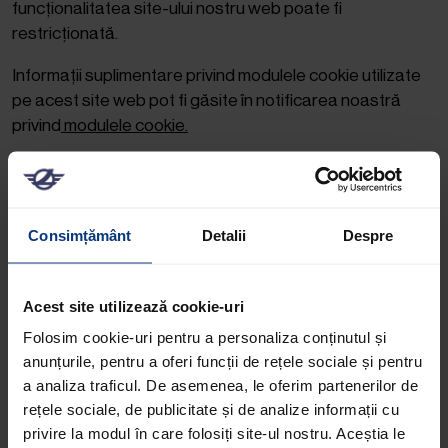
funcționalitatea site-ului nostru web poate fi
restricționată.
Informații suplimentare privind modulele cookie utilizate
pe acest site web pot fi găsite în notificarea noastră
privind
modulele cookie.
7 Google Analytics
Utilizăm Google Analytics pentru a analiza utilizarea site-
Consimțământ
Detalii
Despre
ului web. Datele rezultate sunt utilizate pentru
optimizarea site-ului nostru web și a măsurilor de
Acest site utilizează cookie-uri
publicitate. Dacă v-ați dat acordul, Google Analytics, un
serviciu de analiză web furnizat de Google LLC, este
Folosim cookie-uri pentru a personaliza conținutul și
utilizat pe acest site web. Furnizorul de servicii
anunțurile, pentru a oferi funcții de rețele sociale și pentru
responsabil în UE este Google Ireland Limited, Gordon
a analiza traficul. De asemenea, le oferim partenerilor de
House, Barrow Street, Dublin 4, Irlanda („Google”).
rețele sociale, de publicitate și de analize informații cu
privire la modul în care folosiți site-ul nostru. Aceștia le