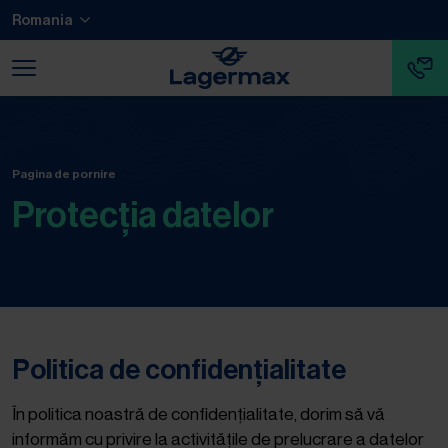
Salt la conținut principal
Salt la nota de subsol
Romania
Salt la finalul navigării
Salt la începutul navigării
Pagina de pornire
Protecția datelor
Politica de confidențialitate
În politica noastră de confidențialitate, dorim să vă
informăm cu privire la activitățile de prelucrare a datelor