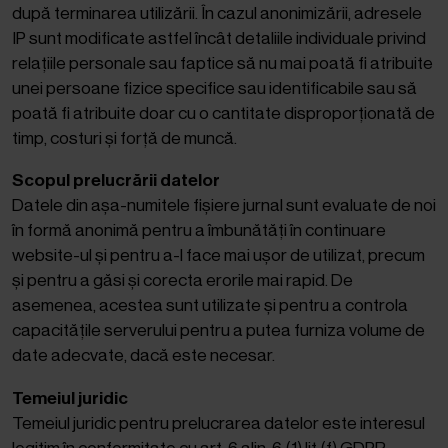
după terminarea utilizării. În cazul anonimizării, adresele
IP sunt modificate astfel încât detaliile individuale privind
relațiile personale sau faptice să nu mai poată fi atribuite
unei persoane fizice specifice sau identificabile sau să
poată fi atribuite doar cu o cantitate disproporționată de
timp, costuri și forță de muncă.
Scopul prelucrării datelor
Datele din așa-numitele fișiere jurnal sunt evaluate de noi
în formă anonimă pentru a îmbunătăți în continuare
website-ul și pentru a-l face mai ușor de utilizat, precum
și pentru a găsi și corecta erorile mai rapid. De
asemenea, acestea sunt utilizate și pentru a controla
capacitățile serverului pentru a putea furniza volume de
date adecvate, dacă este necesar.
Temeiul juridic
Temeiul juridic pentru prelucrarea datelor este interesul
legitim în conformitate cu art. 6 alin. 6 (1) lit.(f) GDPR.