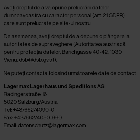
Aveți dreptul de a vă opune prelucrării datelor
dumneavoastră cu caracter personal (art. 21 GDPR)
care sunt prelucrate pe site-ul nostru.
De asemenea, aveți dreptul de a depune o plângere la
autoritatea de supraveghere (Autoritatea austriacă
pentru protecția datelor, Barichgasse 40-42, 1030
Viena,
dsb@dsb.gv.at
).
Ne puteți contacta folosind următoarele date de contact
Lagermax Lagerhaus und Speditions AG
Radingerstraße 16
5020 Salzburg/Austria
Tel: +43/662/4090-0
Fax: +43/662/4090-660
Email: datenschutz@lagermax.com