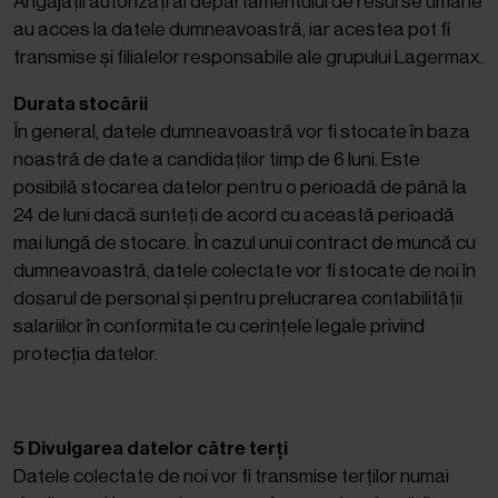
Angajații autorizați ai departamentului de resurse umane
au acces la datele dumneavoastră, iar acestea pot fi
transmise și filialelor responsabile ale grupului Lagermax.
Durata stocării
În general, datele dumneavoastră vor fi stocate în baza
noastră de date a candidaților timp de 6 luni. Este
posibilă stocarea datelor pentru o perioadă de până la
24 de luni dacă sunteți de acord cu această perioadă
mai lungă de stocare. În cazul unui contract de muncă cu
dumneavoastră, datele colectate vor fi stocate de noi în
dosarul de personal și pentru prelucrarea contabilității
salariilor în conformitate cu cerințele legale privind
protecția datelor.
5 Divulgarea datelor către terți
Datele colectate de noi vor fi transmise terților numai