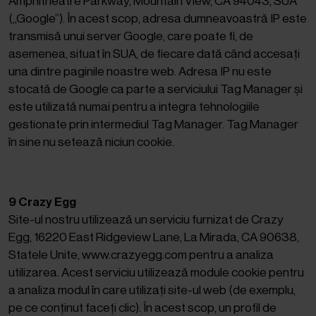
Amphitheatre Parkway, Mountain View, CA 94043, SUA
(„Google”). În acest scop, adresa dumneavoastră IP este
transmisă unui server Google, care poate fi, de
asemenea, situat în SUA, de fiecare dată când accesați
una dintre paginile noastre web. Adresa IP nu este
stocată de Google ca parte a serviciului Tag Manager și
este utilizată numai pentru a integra tehnologiile
gestionate prin intermediul Tag Manager. Tag Manager
în sine nu setează niciun cookie.
9 Crazy Egg
Site-ul nostru utilizează un serviciu furnizat de Crazy
Egg, 16220 East Ridgeview Lane, La Mirada, CA 90638,
Statele Unite, www.crazyegg.com pentru a analiza
utilizarea. Acest serviciu utilizează module cookie pentru
a analiza modul în care utilizați site-ul web (de exemplu,
pe ce conținut faceți clic). În acest scop, un profil de