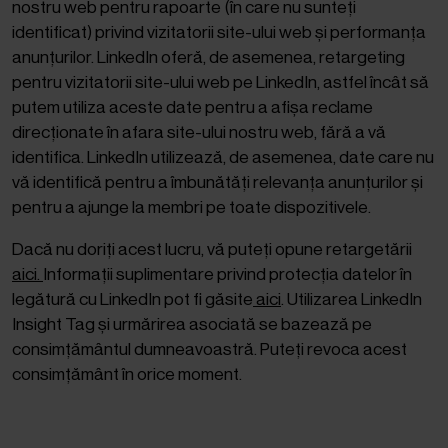
nostru web pentru rapoarte (în care nu sunteți
identificat) privind vizitatorii site-ului web și performanța
anunțurilor. LinkedIn oferă, de asemenea, retargeting
pentru vizitatorii site-ului web pe LinkedIn, astfel încât să
putem utiliza aceste date pentru a afișa reclame
direcționate în afara site-ului nostru web, fără a vă
identifica. LinkedIn utilizează, de asemenea, date care nu
vă identifică pentru a îmbunătăți relevanța anunțurilor și
pentru a ajunge la membri pe toate dispozitivele.
Dacă nu doriți acest lucru, vă puteți opune retargetării
aici.
Informații suplimentare privind protecția datelor în
legătură cu LinkedIn pot fi găsite
aici
. Utilizarea LinkedIn
Insight Tag și urmărirea asociată se bazează pe
consimțământul dumneavoastră. Puteți revoca acest
consimțământ în orice moment.