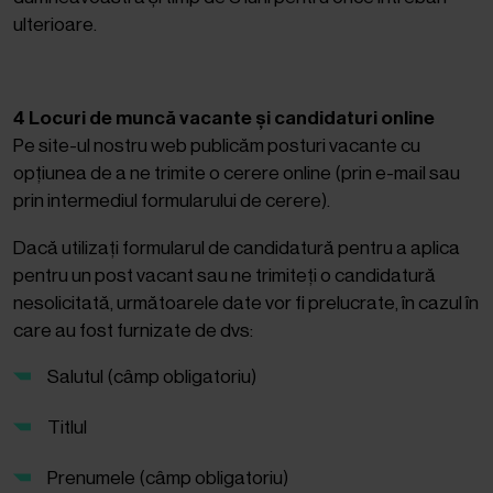
ulterioare.
4 Locuri de muncă vacante și candidaturi online
Pe site-ul nostru web publicăm posturi vacante cu
opțiunea de a ne trimite o cerere online (prin e-mail sau
prin intermediul formularului de cerere).
Dacă utilizați formularul de candidatură pentru a aplica
pentru un post vacant sau ne trimiteți o candidatură
nesolicitată, următoarele date vor fi prelucrate, în cazul în
care au fost furnizate de dvs:
Salutul (câmp obligatoriu)
Titlul
Prenumele (câmp obligatoriu)