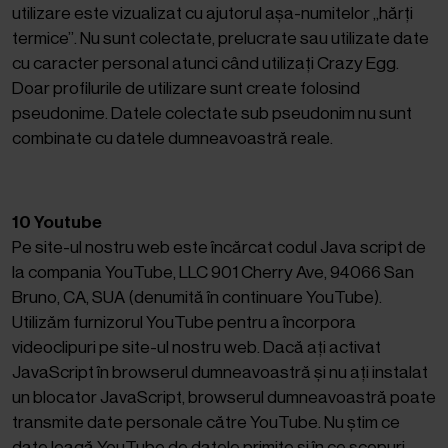
utilizare este vizualizat cu ajutorul așa-numitelor „hărți
termice”. Nu sunt colectate, prelucrate sau utilizate date
cu caracter personal atunci când utilizați Crazy Egg.
Doar profilurile de utilizare sunt create folosind
pseudonime. Datele colectate sub pseudonim nu sunt
combinate cu datele dumneavoastră reale.
10 Youtube
Pe site-ul nostru web este încărcat codul Java script de
la compania YouTube, LLC 901 Cherry Ave, 94066 San
Bruno, CA, SUA (denumită în continuare YouTube).
Utilizăm furnizorul YouTube pentru a încorpora
videoclipuri pe site-ul nostru web. Dacă ați activat
JavaScript în browserul dumneavoastră și nu ați instalat
un blocator JavaScript, browserul dumneavoastră poate
transmite date personale către YouTube. Nu știm ce
date leagă YouTube de datele primite și în ce scopuri