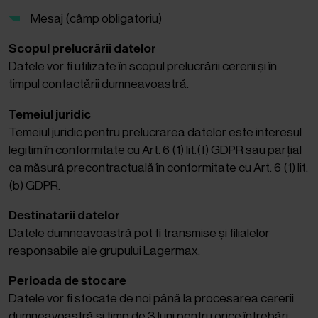
Mesaj (câmp obligatoriu)
Scopul prelucrării datelor
Datele vor fi utilizate în scopul prelucrării cererii și în
timpul contactării dumneavoastră.
Temeiul juridic
Temeiul juridic pentru prelucrarea datelor este interesul
legitim în conformitate cu Art. 6 (1) lit.(f) GDPR sau parțial
ca măsură precontractuală în conformitate cu Art. 6 (1) lit.
(b) GDPR.
Destinatarii datelor
Datele dumneavoastră pot fi transmise și filialelor
responsabile ale grupului Lagermax.
Perioada de stocare
Datele vor fi stocate de noi până la procesarea cererii
dumneavoastră și timp de 3 luni pentru orice întrebări