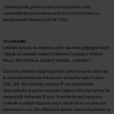
Temeiul juridic pentru prelucrarea datelor este
consimțământul dumneavoastră în conformitate cu
secțiunea 96 alineatul (3) din TKG.
13 LinkedIn
Utilizăm funcția de analiză a site-ului web
LinkedIn
Insight
Tag de la LinkedIn Ireland Unlimited Company (Wilton
Plaza, Wilton Place, Dublin 2 Irlanda; „LinkedIn”).
Eticheta LinkedIn Insight permite colectarea de date de
la vizita dumneavoastră pe site-ul nostru web, inclusiv
URL, URL de referință, adresa IP, caracteristicile
dispozitivului și ale browserului (agent utilizator) și marca
temporală. Adresele IP sunt trunchiate sau hașurate.
LinkedIn nu împărtășește niciun fel de date cu caracter
personal cu noi, dar utilizează datele colectate pe site-ul