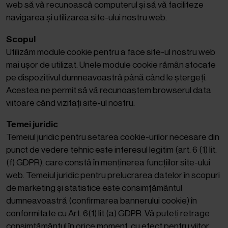
web să vă recunoască computerul și să vă faciliteze
navigarea și utilizarea site-ului nostru web.
Scopul
Utilizăm module cookie pentru a face site-ul nostru web
mai ușor de utilizat. Unele module cookie rămân stocate
pe dispozitivul dumneavoastră până când le ștergeți.
Acestea ne permit să vă recunoaștem browserul data
viitoare când vizitați site-ul nostru.
Temei juridic
Temeiul juridic pentru setarea cookie-urilor necesare din
punct de vedere tehnic este interesul legitim (art. 6 (1) lit.
(f) GDPR), care constă în menținerea funcțiilor site-ului
web. Temeiul juridic pentru prelucrarea datelor în scopuri
de marketing și statistice este consimțământul
dumneavoastră (confirmarea bannerului cookie) în
conformitate cu Art. 6(1) lit.(a) GDPR. Vă puteți retrage
consimțământul în orice moment, cu efect pentru viitor.