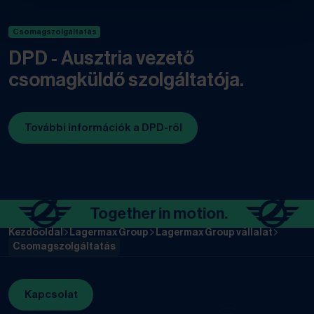
Csomagszolgáltatás
DPD - Ausztria vezető
csomagküldő szolgáltatója.
További információk a DPD-ről
Together in motion.
To
Kezdőoldal
Lagermax Group
Lagermax Group vállalat
Csomagszolgáltatás
Kapcsolat