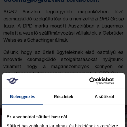
A
DPD
Ausztria legnagyobb magánkézben lévő
csomagküldő szolgáltatója és a nemzetközi
DPD Group
tagja. A DPD márka mögött Ausztriában a Lagermax
mellett a vezető szállítmányozási válllalatok, a Gebrüder
Weiss és a Schachinger állnak.
Célunk, hogy az üzleti ügyfeleknek első osztályú és
innovatív csomagküldő szolgáltatásokat nyújtsunk,
valamint hogy a magánszemélyek könnyen és
kényelmesen küldhessenek csomagokat. A
DPD Group
Európa legnagyobb csomagküldő szolgáltatója, évente
mintegy 2,1 milliárd csomagot kézbesít.
Beleegyezés
Részletek
A sütikről
Ez a weboldal sütiket használ
Sütiket használunk a tartalmak és hirdetések személyre