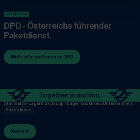
Paketdienst
DPD - Österreichs führender
Paketdienst.
Mehr Informationen zu DPD
(Öffnet in neuem Tab)
Together in motion.
To
Startseite
Lagermax Group
Lagermax Group Unternehmen
Paketdienst
Kontakt