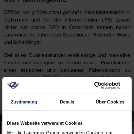
DPD
ist der größte privat geführte Paketdienstleister in
Österreich und Teil der internationalen
DPD Group
.
Hinter der Marke DPD in Österreich stehen neben
Lagermax die führenden Speditionen Gebrüder Weiss
und Schachinger.
Ziel ist es, Businesskunden erstklassige und innovative
Paketdienstleistungen zu bieten sowie Privatkunden
einen einfachen und bequemen Paketversand zu
ermöglichen. Die
DPD Group
ist der größte Paketservice
in Europa, welcher jährlich um die 2,1 Milliarden Pakete
ausliefert.
Zustimmung
Details
Über Cookies
Diese Webseite verwendet Cookies
Wir, die Lagermax Group, verwenden Cookies, um