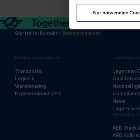
Nur notwendige Cook
Together in motion.
Startseite
Kontakt
Standorte suchen
DIENSTLEISTUNGEN
LAGERMAX 
Transporte
Lagermax G
Logistik
Qualitäts
Warehousing
Nachhaltigk
Expressdienst AED
Complianc
News
Lagermax 
SERVICE & 
AED Track 
AED Kollir