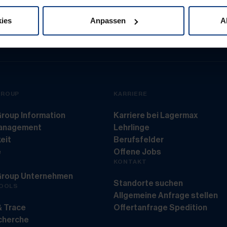
ies
Anpassen
A
Together in motion.
Tog
GROUP
KARRIERE
roup Information
Karriere bei Lagermax
management
Lehrlinge
eit
Berufsfelder
e
Offene Jobs
KONTAKT
Group Unternehmen
Standorte suchen
TOOLS
Allgemeine Anfrage stellen
& Trace
Offertanfrage Spedition
echerche