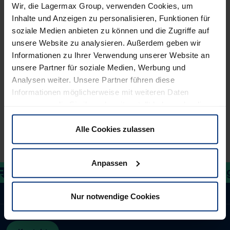
Wir, die Lagermax Group, verwenden Cookies, um
Bei der Tarifgestaltung der jeweils gefahrenen Kilometer
Inhalte und Anzeigen zu personalisieren, Funktionen für
gibt es keinen festen Satz der frankreichweit Gültigkeit
soziale Medien anbieten zu können und die Zugriffe auf
besitzt. Dadurch ist die Höhe der Maut nicht einheitlich
unsere Website zu analysieren. Außerdem geben wir
fest-gelegt.
Informationen zu Ihrer Verwendung unserer Website an
unsere Partner für soziale Medien, Werbung und
Das über 11.000 Kilometer lange Streckennetz wird von
Analysen weiter. Unsere Partner führen diese
mehr als 20 verschiedenen Betreibergesellschaften
Informationen möglicherweise mit weiteren Daten
verwaltet und befindet in privater Hand.
zusammen, die Sie ihnen bereitgestellt haben oder die
sie im Rahmen Ihrer Nutzung der Dienste gesammelt
Weitere Informationen auf autoroutes
haben. Sie können selbst entscheiden, welche Cookies
(Öffnet in neuem Tab)
Alle Cookies zulassen
wir verwenden dürfen. Natürlich haben Sie jederzeit die
Möglichkeit, die bereits erteilte Einwilligung zu
Anpassen
widerrufen.
Together in motion.
Toge
Startseite
Service & Tools
Roadpricing
Nur notwendige Cookies
Roadpricing | Frankreich