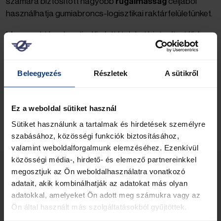
számára biztosított nagyobb
rugalmasság
céljából
használhatja gumiabroncs-logisztikai raktárfelületünket.
Magasraktárunk optimális feltételeket biztosít a téli és
nyári gumiabroncsok, illetve keménytetők tárolására.
Ezen túlmenően minden lépés online is elvégezhető a
vonalkódos raktárkezelő rendszer segítségével. A
Beleegyezés
Részletek
A sütikről
műhelyek, kereskedők és autókereskedések így teljes
mértékben az alapvető kompetenciájukra
koncentrálhatnak, és maradéktalanul kihasználhatják a
Ez a weboldal sütiket használ
rendelkezésükre álló felületet.
Sütiket használunk a tartalmak és hirdetések személyre
szabásához, közösségi funkciók biztosításához,
valamint weboldalforgalmunk elemzéséhez. Ezenkívül
közösségi média-, hirdető- és elemező partnereinkkel
megosztjuk az Ön weboldalhasználatra vonatkozó
Az előnyök áttekintése
adatait, akik kombinálhatják az adatokat más olyan
adatokkal, amelyeket Ön adott meg számukra vagy az
a kerekek átvétele az ügyfélnél
Ön által használt más szolgáltatásokból gyűjtöttek.