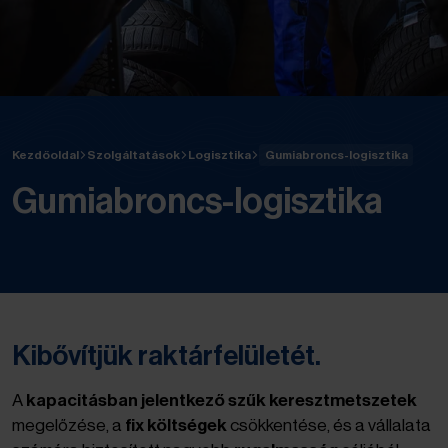
Kezdőoldal
Szolgáltatások
Logisztika
Gumiabroncs-logisztika
Gumiabroncs-logisztika
Kibővítjük raktárfelületét.
A
kapacitásban jelentkező szűk keresztmetszetek
megelőzése, a
fix költségek
csökkentése, és a vállalata