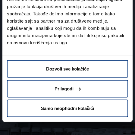
pružanje funkcija društvenih medija i analiziranje
saobraćaja. Takođe delimo informacije o tome kako
koristite sajt sa partnerima za društvene medije,
oglašavanje i analitiku koji mogu da ih kombinuju sa
drugim informacijama koje ste im dali ili koje su prikupili
na osnovu korišćenja usluga.
Dozvoli sve kolačiće
Motocikl
Bilo da je Premium ili Classic -
Prilagodi
imamo najbolje rešenje za vaše
dvotočkaše.
Samo neophodni kolačići