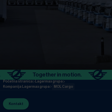
Together in motion.
To
Početna stranica
Lagermax grupa
Kompanija Lagermax grupa
MOL Cargo
Kontakt