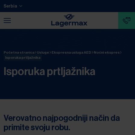
Pređi na glavni sadržaj
Skoči na podnožje
Serbia
Skočite na dno navigacije
Skočite na početak navigacije
Početna stranica
Usluge
Ekspresna usluga AED
Noćni ekspres
Isporuka prtljažnika
Isporuka prtljažnika
Verovatno najpogodniji način da
primite svoju robu.