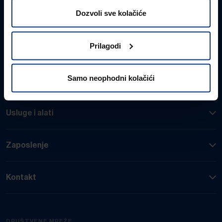
Kontakt
Dozvoli sve kolačiće
Prilagodi
Usluge
Samo neophodni kolačići
Lagermax grupa
Usluge i alati
Zaposlenje
Kontakt
DRUŠTVENE MREŽE