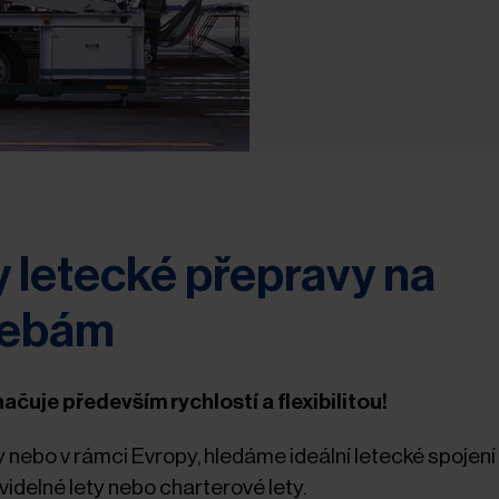
 letecké přepravy na
řebám
čuje především rychlostí a flexibilitou!
y nebo v rámci Evropy, hledáme ideální letecké spojení 
videlné lety nebo charterové lety.