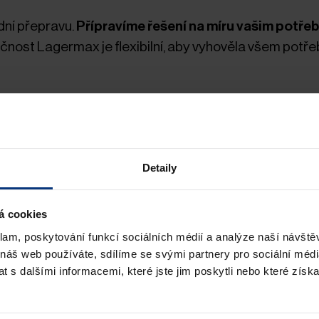
dní přepravu.
Přípravíme řešení na míru vašim potře
nost Lagermax je flexibilní, aby vyhověla všem potř
o pohybu."
Detaily
á cookies
klam, poskytování funkcí sociálních médií a analýze naší návšt
 nákladní přepravy
 náš web používáte, sdílíme se svými partnery pro sociální média
 s dalšími informacemi, které jste jim poskytli nebo které získa