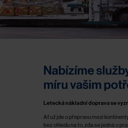
Nabízíme služby
míru vašim pot
Letecká nákladní doprava se vyzna
Ať už jde o přepravu mezi kontinent
bez ohledu na to, zda se jedná o pra