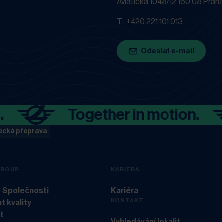
Aviatická 1048/12 160 08 Praha
T.: +420 221 101 013
Odeslat e-mail
Together in motion.
ecká přeprava
GROUP
KARIERA
o Společnosti
Kariéra
KONTAKT
 kvality
t
Vyhledávání lokalit