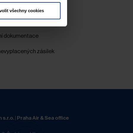
zboží během transportu
volit všechny cookies
o dobu přepravy
ní dokumentace
nevyplacených zásilek
.r.o. | Praha Air & Sea office