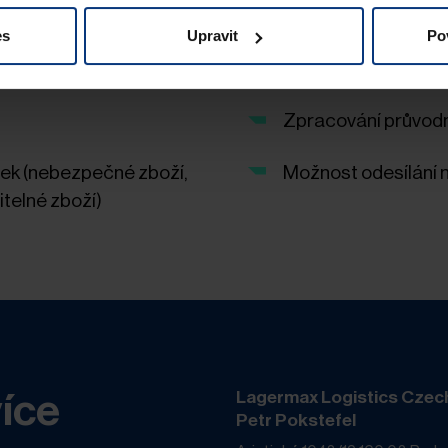
tecké dopravy
Dokonalá kontrola 
es
Upravit
Po
port
Pojištění zásilky p
Zpracování průvod
ek (nebezpečné zboží,
Možnost odesílání 
itelné zboží)
více
Lagermax Logistics Czech s
Petr Pokstefel