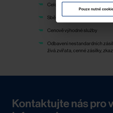
Celosvětová partnerská síť le
Pouze nutné cooki
Sběrná doprava pro import i ex
Cenově výhodné služby
Odbavení nestandardních zásil
živá zvířata, cenné zásilky, zkaz
Kontaktujte nás pro 