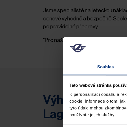
Jsme specialisté na leteckou nákla
cenově výhodně a bezpečně. Společ
po pravidelné přepravy.
"Pro naše zákazníky vše uvedeme d
Souhlas
Tato webová stránka použív
K personalizaci obsahu a re
Výhody letecké
cookie. Informace o tom, jak
tyto údaje mohou zkombinovat
Lagermax
používáte jejich služby.