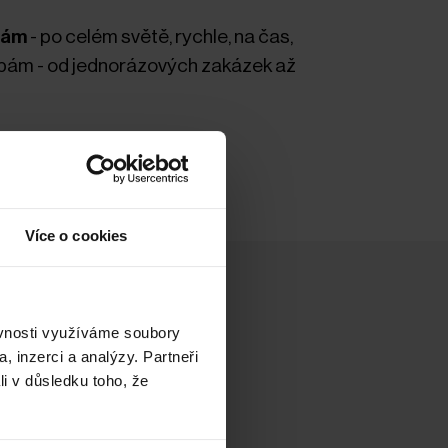
bám
- po celém světě, rychle, na čas,
ebám - od jednorázových zakázek až
Více o cookies
ěvnosti využíváme soubory
, inzerci a analýzy. Partneři
li v důsledku toho, že