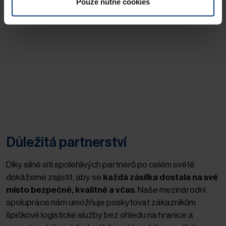
Pouze nutné cookies
Důležitá partnerství
Díky silné síti spolehlivých partnerů po celém světě
dokážeme zajistit, aby se
každá zásilka dostala na své
místo bezpečně, kvalitně a včas
. Naše mezinárodní
spolupráce nám umožňuje poskytovat zákazníkům
špičkové logistické služby bez ohledu na hranice a