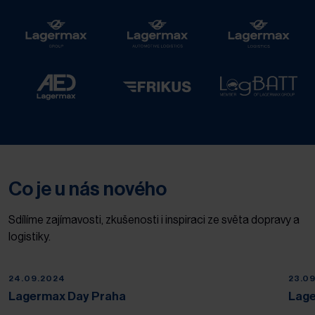
Co je u nás nového
Sdílíme zajímavosti, zkušenosti i inspiraci ze světa dopravy a
logistiky.
24.09.2024
23.0
Lagermax Day Praha
Lage