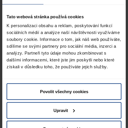
zaslouží řešení šité na míru a
jistotu, že jeho zboží dorazí vždy
Tato webová stránka používá cookies
tam, kam má. Proto vždy
K personalizaci obsahu a reklam, poskytování funkcí
hledáme to nejlepší logistické
sociálních médií a analýze naší návštěvnosti využíváme
řešení, abychom byli Společně v
soubory cookie. Informace o tom, jak náš web používáte,
pohybu.
sdílíme se svými partnery pro sociální média, inzerci a
analýzy. Partneři tyto údaje mohou zkombinovat s
dalšími informacemi, které jste jim poskytli nebo které
získali v důsledku toho, že používáte jejich služby.
Povolit všechny cookies
Upravit
Tomáš Žídek
Jednatel ve společnosti Lagermax Logistics Czech