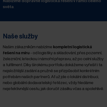
Nabízíme dopravně logistická řešení v rámci celého
světa
.
Naše služby
Našim zákazníkům nabízíme
kompletní logistická
řešení na míru
- od logistiky a skladování, přes pozemní,
železniční, leteckou i námořní přepravu, až po celní služby
a fulfilment. Díky širokému portfoliu dokážeme vyřešit i ta
nejsložitější zadání a pružně se přizpůsobit konkrétním
potřebám našich partnerů. Ať už jde o lokální distribuci,
nebo globální dodavatelský řetězec, vždy hledáme
nejefektivnější cestu, jak doručit zásilku včas a spolehlivě.