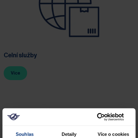
Celní služby
Více
„
Věříme, že každý zákazník si
Souhlas
Detaily
Více o cookies