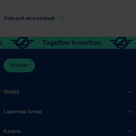
Zobrazit více novinek
Together in motion.
Toget
Kontakt
Služby
Lagermax Group
Kariera