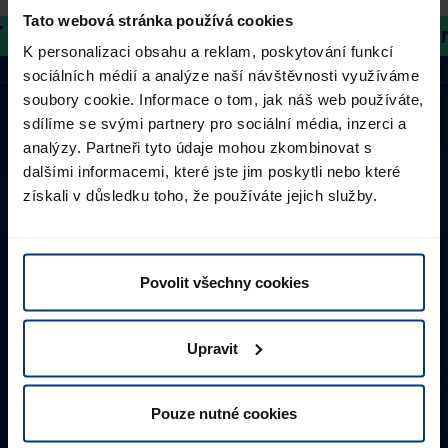
Tato webová stránka používá cookies
Together in motion.
Together 
K personalizaci obsahu a reklam, poskytování funkcí
Úvodní stránka
Kontakt
Vyhledávání lokalit
sociálních médií a analýze naší návštěvnosti využíváme
soubory cookie. Informace o tom, jak náš web používáte,
sdílíme se svými partnery pro sociální média, inzerci a
Kontakt
analýzy. Partneři tyto údaje mohou zkombinovat s
dalšími informacemi, které jste jim poskytli nebo které
získali v důsledku toho, že používáte jejich služby.
Služby
Povolit všechny cookies
Lagermax Group
Upravit
Kariera
Pouze nutné cookies
Kontakt