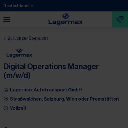
Zum Hauptinhalt springen
Zum Footer springen
Deutschland
Zum Ende der Navigation springen
Zum Beginn der Navigation springen
Zurück zur Übersicht
Digital Operations Manager
(m/w/d)
Lagermax Autotransport GmbH
Straßwalchen, Salzburg, Wien oder Premstätten
Vollzeit