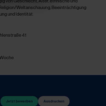
g von Geschlecht, Alter, ethnische und
 Religion/Weltanschauung, Beeinträchtigung
ung und Identität.
hlenstraße 41
n-Woche
Jetzt bewerben
Ausdrucken
(Öffnet in neuem Tab)