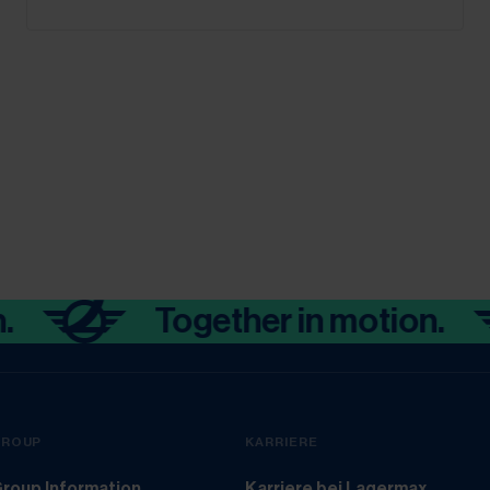
Together in motion.
GROUP
KARRIERE
roup Information
Karriere bei Lagermax