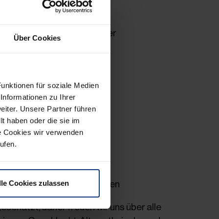
bote
ertschätzendes Miteinander
Über Cookies
amm
estaltung
unktionen für soziale Medien
Informationen zu Ihrer
eiterbefragung
iter. Unsere Partner führen
t haben oder die sie im
tive
e Cookies wir verwenden
rufen.
ität
miliengeführtes Unternehmen
lle Cookies zulassen
geschätzt, daher freuen wir uns über alle