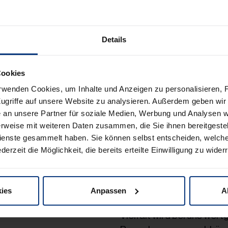
Mental Health Ange
Motivierendes und w
Details
Onboarding-Progr
Cookies
Möglichkeit zur Mitg
rwenden Cookies, um Inhalte und Anzeigen zu personalisieren, F
ugriffe auf unsere Website zu analysieren. Außerdem geben wir 
Regelmäßige Mitarb
an unsere Partner für soziale Medien, Werbung und Analysen we
rweise mit weiteren Daten zusammen, die Sie ihnen bereitgestell
Langfristige Perspek
enste gesammelt haben. Sie können selbst entscheiden, welch
derzeit die Möglichkeit, die bereits erteilte Einwilligung zu wider
Über 105 Jahre Stabil
Österreichisches fa
ies
Anpassen
A
Vielfalt wird bei uns wert