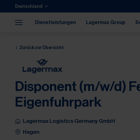
Zum Hauptinhalt springen
Zum Footer springen
Deutschland
Zum Ende der Navigation springen
Zum Beginn der Navigation springen
Dienstleistungen
Lagermax Group
S
Karriere
37
Zurück zur Übersicht
Disponent (m/w/d) F
Eigenfuhrpark
Lagermax Logistics Germany GmbH
Hagen