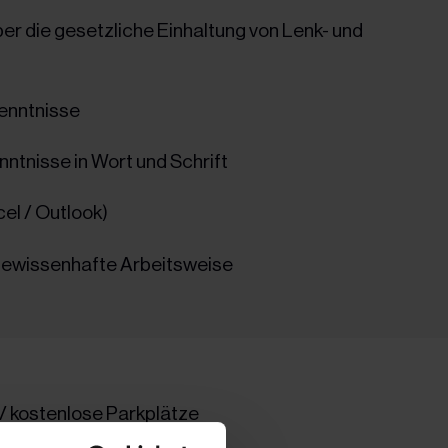
er die gesetzliche Einhaltung von Lenk- und
enntnisse
ntnisse in Wort und Schrift
el / Outlook)
gewissenhafte Arbeitsweise
/ kostenlose Parkplätze