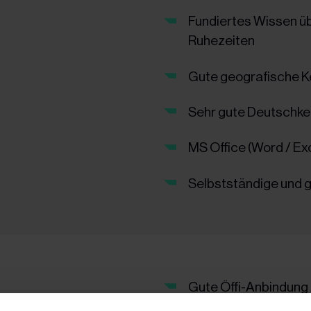
Fundiertes Wissen üb
Ruhezeiten
Gute geografische K
Sehr gute Deutschken
MS Office (Word / Exc
Selbstständige und 
Gute Öffi-Anbindung 