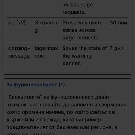
across page
requests.
sid [x2]
Seznam.c
Preserves users
30 дни
z
states across
page requests.
warning-
lagermax.
Saves the state of
7 дни
message
com
the warning
banner.
За функционалност (1)
"Бисквитките" за функционалност дават
възможност на сайта да запомня информация,
която променя начина, по който сайтът се
държи или изглежда, като например
предпочитаният от Вас език или региона, в
който се намирате.