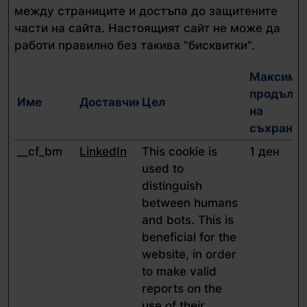
между страниците и достъпа до защитените
части на сайта. Настоящият сайт не може да
работи правилно без такива "бисквитки".
Максима
продължи
Име
Доставчик
Цел
на
съхранен
__cf_bm
LinkedIn
This cookie is
1 ден
used to
distinguish
between humans
and bots. This is
beneficial for the
website, in order
to make valid
reports on the
use of their