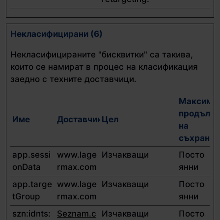
Некласифицирани (6)
Некласифицираните "бисквитки" са такива,
които се намират в процес на класификация
заедно с техните доставчици.
Максима
продължи
Име
Доставчик
Цел
на
съхранен
app.sessi
www.lage
Изчакващи
Посто
onData
rmax.com
янни
app.targe
www.lage
Изчакващи
Посто
tGroup
rmax.com
янни
szn:idnts:
Seznam.c
Изчакващи
Посто