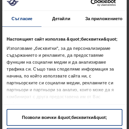
Статистическите "бисквитки" помагат на
собствениците на сайтове да научават как
Съгласие
Детайли
За приложението
посетителите си взаимодействат със
сайтовете, като събират и докладват анонимна
информация.
Настоящият сайт използва &quot;бисквитки&quot;
Максима
Използваме „бисквитки“, за да персонализираме
продължи
съдържанието и рекламите, да предоставяме
Име
Доставчик
Цел
на
функции на социални медии и да анализираме
съхранен
трафика си. Също така споделяме информация за
начина, по който използвате сайта ни, с
_ga
Google
Registers a
2
партньорските си социални медии, рекламните си
unique ID that is
години
партньори и партньори за анализ, които може да я
used to generate
комбинират с друга предоставена им от Вас
statistical data on
информация или с такава, която са събрали от
how the visitor
ползването от Ваша страна на услугите им.
uses the website.
Позволи всички &quot;бисквитки&quot;
sid
Seznam.c
Stores a unique
Посто