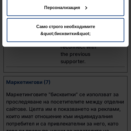
z
ID string for each
янни
Персонализация
chat-box session.
This allows the
website-support
Само строго необходимите
to see previous
&quot;бисквитки&quot;
issues and
reconnect with
the previous
supporter.
Маркетингови (7)
Маркетинговите "бисквитки" се използват за
проследяване на посетителите между отделни
сайтове. Целта им е показването на реклами,
които имат отношение към индивидуалния
потребител и са привлекателни за него, като