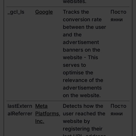
websites.
_gcl_ls
Google
Tracks the
Посто
conversion rate
янни
between the user
and the
advertisement
banners on the
website - This
serves to
optimise the
relevance of the
advertisements
on the website.
lastExtern
Meta
Detects how the
Посто
alReferrer
Platforms,
user reached the
янни
Inc.
website by
registering their