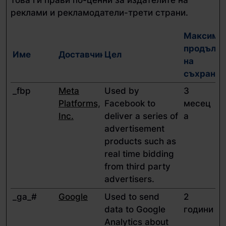
това ги прави по-ценни за издателите на
реклами и рекламодатели-трети страни.
Максима
продължи
Име
Доставчик
Цел
на
съхранен
_fbp
Meta
Used by
3
Platforms,
Facebook to
месец
Inc.
deliver a series of
а
advertisement
products such as
real time bidding
from third party
advertisers.
_ga_#
Google
Used to send
2
data to Google
години
Analytics about