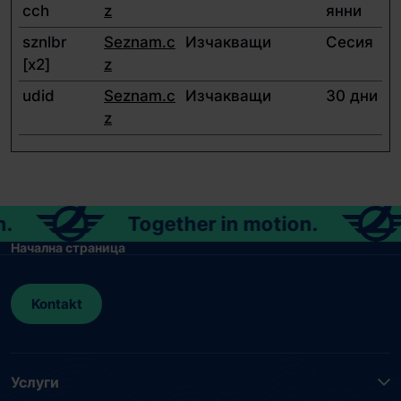
cch
z
янни
sznlbr
Seznam.c
Изчакващи
Сесия
[x2]
z
udid
Seznam.c
Изчакващи
30 дни
z
Together in motion.
T
Начална страница
Kontakt
Услуги