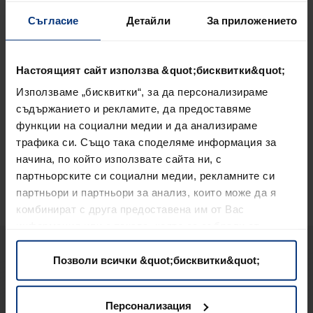
Lagermax е една от най-важните компании за
Съгласие
Детайли
За приложението
автомобилна логистика в Австрия. Със своите
локации в Щрасвалхен край Залцбург и в
пристанището на Виена, Lagermax Autotransport
Настоящият сайт използва &quot;бисквитки&quot;
има десетилетия опит и ноу-хау в сферата
Използваме „бисквитки“, за да персонализираме
на
автомобилната логистика
.
съдържанието и рекламите, да предоставяме
функции на социални медии и да анализираме
В допълнение към дистрибуцията на
трафика си. Също така споделяме информация за
автомобили, Lagermax предлага широка гама от
начина, по който използвате сайта ни, с
услуги с добавена стойност
в автомобилния
партньорските си социални медии, рекламните си
сектор.
партньори и партньори за анализ, които може да я
комбинират с друга предоставена им от Вас
информация или с такава, която са събрали от
ползването от Ваша страна на услугите им.
Позволи всички &quot;бисквитки&quot;
Искате да направите заявка за
национален превоз на
Персонализация
автомобили?