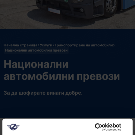
Начална страница
Услуги
Транспортиране на автомобили
Национални автомобилни превози
Национални
автомобилни превози
За да шофирате винаги добре.