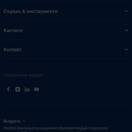
Сервиз & инструменти
Karriere
Kontakt
СОЦИАЛНИ МЕДИИ
(Отваря се в нов таб)
(Отваря се в нов таб)
(Отваря се в нов таб)
(Отваря се в нов таб)
Bulgaria
Импресум
Защита на данните
Бисквитки
Дай подсказка