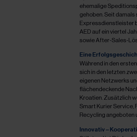
ehemalige Speditions
gehoben. Seit damals s
Expressdienstleister 
AED auf ein viertel J
sowie After-Sales-Lö
Eine Erfolgsgeschich
Während in den erste
sich in den letzten zw
eigenen Netzwerks un
flächendeckende Nacht
Kroatien. Zusätzlich 
Smart Kurier Service,
Recycling angeboten 
Innovativ – Kooperati