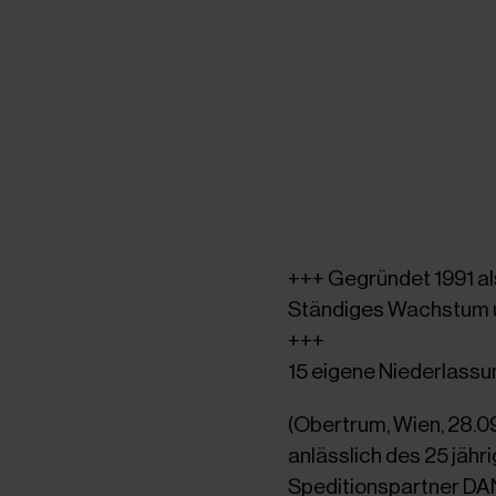
+++ Gegründet 1991 al
Ständiges Wachstum u
+++
15 eigene Niederlassu
(Obertrum, Wien, 28.0
anlässlich des 25 jäh
Speditionspartner DAN