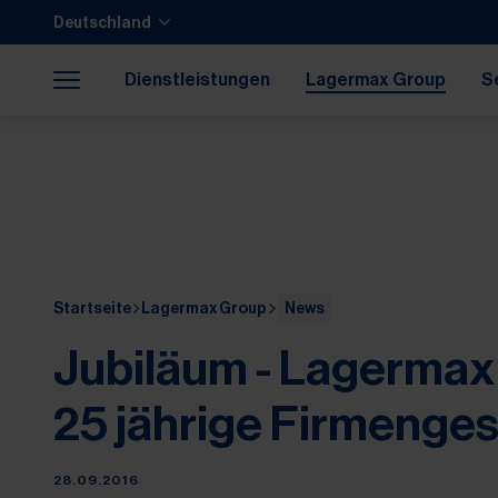
Zum Hauptinhalt springen
Zum Footer springen
Deutschland
Zum Ende der Navigation springen
Zum Beginn der Navigation springen
Dienstleistungen
Lagermax Group
S
Karriere
37
Startseite
Lagermax Group
News
Jubiläum - Lagermax 
25 jährige Firmenge
28.09.2016