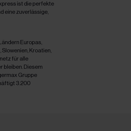
press ist die perfekte
d eine zuverlässige,
 Ländern Europas,
 Slowenien, Kroatien,
etz für alle
r bleiben. Diesem
agermax Gruppe
äftigt 3.200