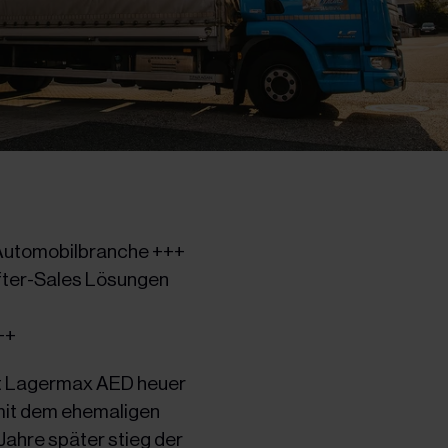
r Automobilbranche +++
fter-Sales Lösungen
++
ert Lagermax AED heuer
 mit dem ehemaligen
Jahre später stieg der