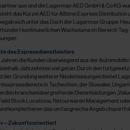
partner aus und die Lagermax AED GmbH & Co KG wur
teht das Kürzel AED für Alltime Express Distribution 
begab sich unter das Dach der Lagermax Gruppe. Heu
ahrhundert kontinuierlichen Wachstums im Bereich Ta
sungen.
te des Expressdienstleisters
n Jahren die Kunden überwiegend aus der Automobilb
eieinhalb Jahrzehnten viel getan. Durch den fortgese
d der Gründung weiterer Niederlassungen bietet La
expressdienste in Tschechien, der Slowakei, Ungarn
werden branchenübergreifende Dienstleistungen „Valu
 Field Stock Locations, Retourwaren Management ode
und komplettieren das umfangreiche Angebotsportfol
v – Zukunftsorientiert