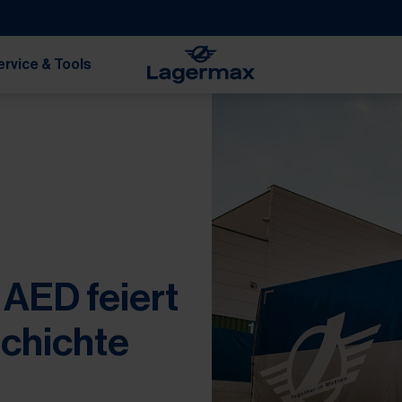
ervice & Tools
AED feiert
schichte