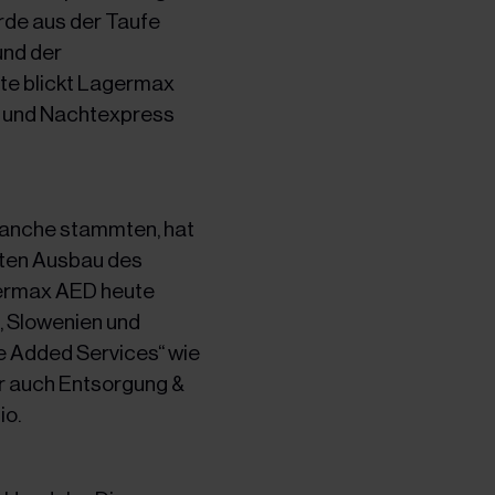
de aus der Taufe
und der
te blickt Lagermax
g- und Nachtexpress
ranche stammten, hat
tzten Ausbau des
germax AED heute
, Slowenien und
e Added Services“ wie
r auch Entsorgung &
io.