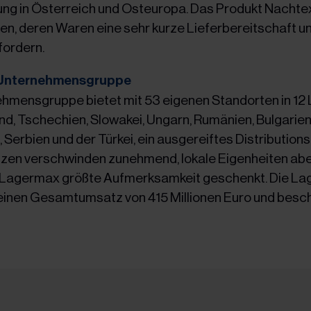
lung in Österreich und Osteuropa. Das Produkt Nachtex
n, deren Waren eine sehr kurze Lieferbereitschaft un
fordern.
 Unternehmensgruppe
hmensgruppe bietet mit 53 eigenen Standorten in 12
d, Tschechien, Slowakei, Ungarn, Rumänien, Bulgarien,
erbien und der Türkei, ein ausgereiftes Distributionsn
en verschwinden zunehmend, lokale Eigenheiten abe
 Lagermax größte Aufmerksamkeit geschenkt. Die L
einen Gesamtumsatz von 415 Millionen Euro und besch