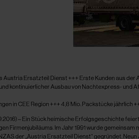
s Austria Ersatzteil Dienst +++ Erste Kunden aus de
nd kontinuierlicher Ausbau von Nachtexpress- und A
ngen in CEE Region +++ 4,8 Mio. Packstücke jährlich +
9.2016) – Ein Stück heimische Erfolgsgeschichte fei
rigen Firmenjubiläums. Im Jahr 1991 wurde gemeinsam
ZAS der „Austria Ersatzteil Dienst“ gegründet. Neun 