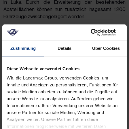
in Luka. Durch die Erweiterung der bestehenden
Abstellflächen können nun zusätzlich insgesamt 1.200
Fahrzeuge zwischengelagert werden.
Nachhaltige Logistik mit höchster BREEAM-
Auszeichnung
Das neue Warehouse wurde nach dem international
Zustimmung
Details
Über Cookies
anerkannten BREEAM-Nachhaltigkeitsstandard
zertifiziert und erhielt die Höchstbewertung
Diese Webseite verwendet Cookies
„Ausgezeichnet“. Damit sichert Lagermax Croatia hohe
Standards bei Energieeffizienz, Ressourcenschonung
Wir, die Lagermax Group, verwenden Cookies, um
und nachhaltiger Bauweise und unterstreicht ihren
Inhalte und Anzeigen zu personalisieren, Funktionen für
Anspruch, weiterhin moderne Lagerlogistik zu bieten.
soziale Medien anbieten zu können und die Zugriffe auf
unsere Website zu analysieren. Außerdem geben wir
Supply Chain Wachstum durch neue Kapazitäten
Informationen zu Ihrer Verwendung unserer Website an
unsere Partner für soziale Medien, Werbung und
„Mit dem Ausbau unserer Infrastruktur investieren wir in
Analysen weiter. Unsere Partner führen diese
die Zukunft unseres Standorts. Die neuen Kapazitäten
Informationen möglicherweise mit weiteren Daten