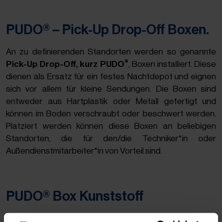
PUDO® – Pick-Up Drop-Off Boxen.
An zu definierenden Standorten werden so genannte
®
Pick-Up Drop-Off, kurz PUDO
, Boxen installiert. Diese
dienen als Ersatz für ein festes Nachtdepot und eignen
sich vor allem für kleine Sendungen. Die Boxen sind
entweder aus Hartplastik oder Metall gefertigt und
können im Boden verschraubt oder beschwert werden.
Platziert werden können diese Boxen an beliebigen
Standorten, die für den/die Techniker*in oder
Außendienstmitarbeiter*in von Vorteil sind.
PUDO® Box Kunststoff
Maße außen (B/T/H): 170 x 84 x 80 cm