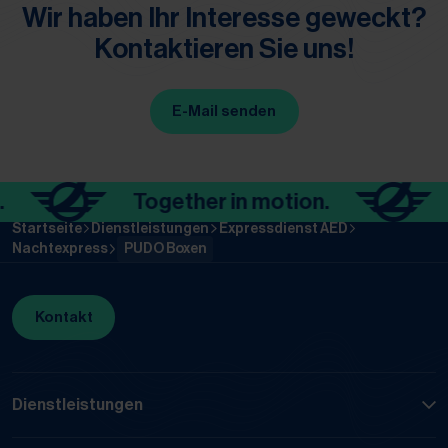
Wir haben Ihr Interesse geweckt?
Kontaktieren Sie uns!
E-Mail senden
Together in motion.
T
Startseite
Dienstleistungen
Expressdienst AED
Nachtexpress
PUDO Boxen
Kontakt
Dienstleistungen