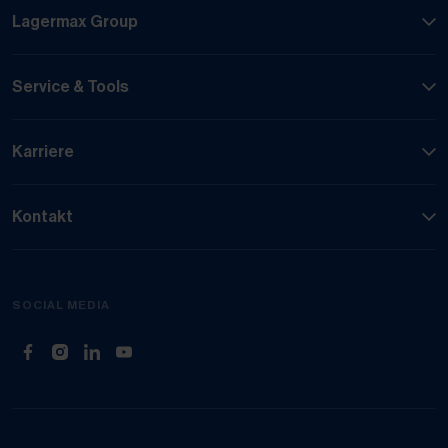
Lagermax Group
Service & Tools
Karriere
Kontakt
SOCIAL MEDIA
(Öffnet in neuem Tab)
(Öffnet in neuem Tab)
(Öffnet in neuem Tab)
(Öffnet in neuem Tab)