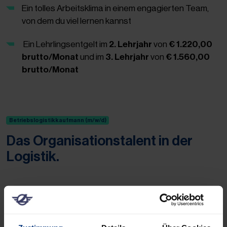
Ein tolles Arbeitsklima in einem engagierten Team,
von dem du viel lernen kannst
Ein Lehrlingsentgelt im
2. Lehrjahr
von
€ 1.220,00
brutto/Monat
und im
3. Lehrjahr
von
€ 1.560,00
brutto/Monat
Betriebslogistikkaufmann (m/w/d)
Das Organisationstalent in der
Logistik.
Was macht ein
Betriebslogistikkaufmann (m/w/d)?