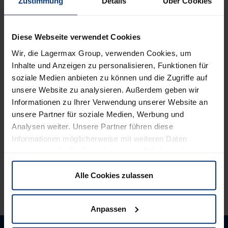
Zustimmung
Details
Über Cookies
Was wirst du lernen?
Diese Webseite verwendet Cookies
Wir, die Lagermax Group, verwenden Cookies, um
Inhalte und Anzeigen zu personalisieren, Funktionen für
Was zeichnet dich aus?
soziale Medien anbieten zu können und die Zugriffe auf
unsere Website zu analysieren. Außerdem geben wir
Wie lange dauert die Ausbildung?
Informationen zu Ihrer Verwendung unserer Website an
unsere Partner für soziale Medien, Werbung und
Analysen weiter. Unsere Partner führen diese
Wo wird der Lehrberuf angeboten?
Informationen möglicherweise mit weiteren Daten
zusammen, die Sie ihnen bereitgestellt haben oder die
sie im Rahmen Ihrer Nutzung der Dienste gesammelt
Wie kann ich mich bewerben?
haben. Sie können selbst entscheiden, welche Cookies
Alle Cookies zulassen
wir verwenden dürfen. Natürlich haben Sie jederzeit die
Möglichkeit, die bereits erteilte Einwilligung zu
Anpassen
widerrufen.