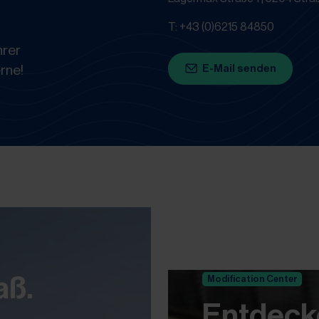
T: +43 (0)6215 84850
hrer
E-Mail senden
rne!
aß.
Modification Center
Entdecke