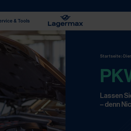
ervice & Tools
Startseite
Die
PK
Lassen Si
– denn Nic