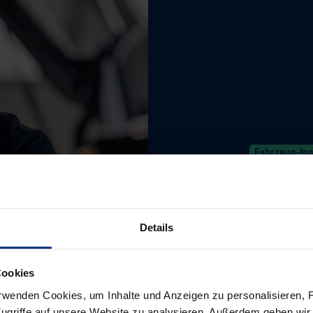
Fahrzeug-In
Fahr
auf 
Details
Cookies
Mehr erf
rwenden Cookies, um Inhalte und Anzeigen zu personalisieren, F
ugriffe auf unsere Website zu analysieren. Außerdem geben wir 