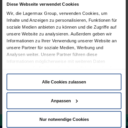
Zollstatus
Diese Webseite verwendet Cookies
PLZ
Wir, die Lagermax Group, verwenden Cookies, um
Inhalte und Anzeigen zu personalisieren, Funktionen für
soziale Medien anbieten zu können und die Zugriffe auf
Ihr Anliegen
unsere Website zu analysieren. Außerdem geben wir
Informationen zu Ihrer Verwendung unserer Website an
Ort
unsere Partner für soziale Medien, Werbung und
Analysen weiter. Unsere Partner führen diese
Informationen möglicherweise mit weiteren Daten
zusammen, die Sie ihnen bereitgestellt haben oder die
Abho
sie im Rahmen Ihrer Nutzung der Dienste gesammelt
haben. Sie können selbst entscheiden, welche Cookies
Alle Cookies zulassen
wir verwenden dürfen. Natürlich haben Sie jederzeit die
Möglichkeit, die bereits erteilte Einwilligung zu
Weiter
Anpassen
widerrufen.
Emp
Name 
Together in motion.
Together in
Nur notwendige Cookies