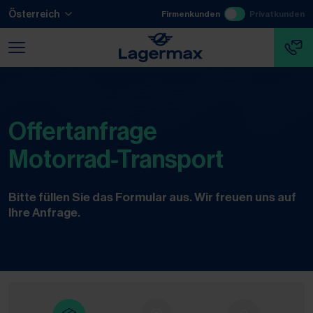
Zum Hauptinhalt springen
Zum Footer springen
Österreich
Firmenkunden
Privatkunden
Zum Ende der Navigation springen
Zum Beginn der Navigation springen
Offertanfrage
Motorrad-Transport
Bitte füllen Sie das Formular aus. Wir freuen uns auf
Ihre Anfrage.