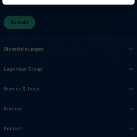
Startseite
Dienstleistungen
Logistik
Motorrad-Logistik
Land
Kontakt
Dienstleistungen
Straß
Lagermax Group
PLZ
Service & Tools
Karriere
Ort
Kontakt