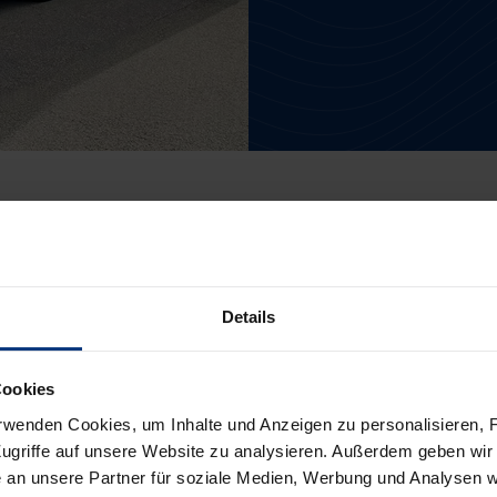
ag auf die
Gesamtlösung von Lithium-Ionen-Batte
hte Lösungen über die komplette Batterie-Supply-
chen Zertifikate und Ressourcen, um alle Aspekte 
bdecken zu können.
Details
elche Branche: LogBATT hat die passende Lösung!
Cookies
rwenden Cookies, um Inhalte und Anzeigen zu personalisieren, F
ugriffe auf unsere Website zu analysieren. Außerdem geben wir 
an unsere Partner für soziale Medien, Werbung und Analysen we