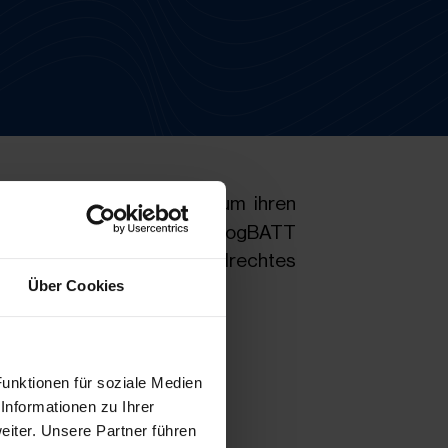
rielogistik
spezialisiert, um ihren
Chain anbieten zu können. LogBATT
des Gefahrgut- und Abfallrechtes
Über Cookies
unktionen für soziale Medien
Informationen zu Ihrer
iter. Unsere Partner führen