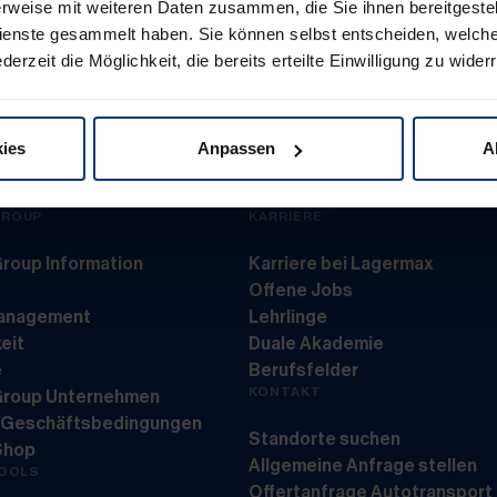
rweise mit weiteren Daten zusammen, die Sie ihnen bereitgestell
enste gesammelt haben. Sie können selbst entscheiden, welch
derzeit die Möglichkeit, die bereits erteilte Einwilligung zu wider
Together in motion.
Toge
en
LogBATT
ies
Anpassen
A
GROUP
KARRIERE
roup Information
Karriere bei Lagermax
Offene Jobs
management
Lehrlinge
eit
Duale Akademie
e
Berufsfelder
KONTAKT
Group Unternehmen
 Geschäftsbedingungen
Standorte suchen
Shop
Allgemeine Anfrage stellen
TOOLS
Offertanfrage Autotransport