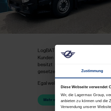
LogBATT hat sich vom ersten T
Kunden einzigartige und durchdac
besitzt die notwendigen rechtli
gesetzeskonform und verlässlich a
Zustimmung
Egal welche Batteriegröße oder w
Diese Webseite verwendet 
Wir, die Lagermax Group, ve
Mehr erfahren
anbieten zu können und die Z
(Öffnet in neuem Tab)
Verwendung unserer Website 