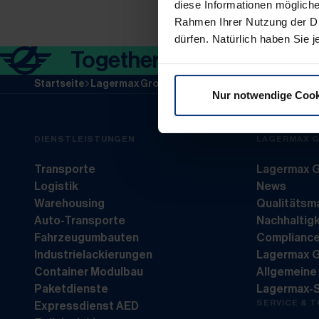
diese Informationen mögliche
Rahmen Ihrer Nutzung der Di
dürfen. Natürlich haben Sie je
Together in motion.
Startseite
Lagermax Group
Lagermax Group Unternehm
Nur notwendige Cook
DIENSTLEISTUNGEN
LAGERMAX 
Transporte
Lagermax G
Logistik
News
Warehousing
Qualitäts
Auto-Transporte
Nachhaltigk
Fahrzeugumbauten
Complianc
Industrielackierungen
Lagermax 
Container Modulbau
Allgemeine
Paketdienste
Lagermax-
SERVICE & 
Expressdienst AED