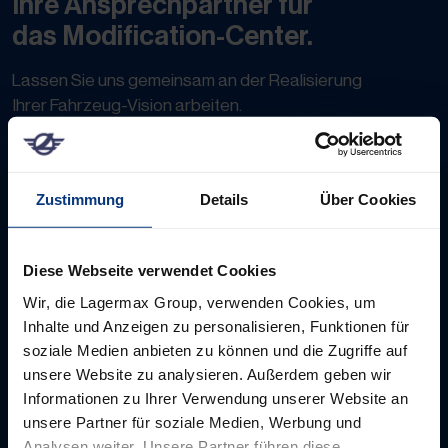
Ihre Ansprechpartner für
das Modification-Center.
Lassen Sie uns gemeinsam an der Realisierung
Ihrer Fahrzeug-Vision arbeiten.
Lagermax Autotransport GmbH
Gerhard Loibichler
Zustimmung
Details
Über Cookies
Lagermax Straße 1 | 5204 Straßwalchen
T. +43 6215 84853228 | M. +43 664 1454011
Diese Webseite verwendet Cookies
Wir, die Lagermax Group, verwenden Cookies, um
Inhalte und Anzeigen zu personalisieren, Funktionen für
E-Mail senden
soziale Medien anbieten zu können und die Zugriffe auf
Lagermax Autotransport GmbH
unsere Website zu analysieren. Außerdem geben wir
Heinz Müller
Informationen zu Ihrer Verwendung unserer Website an
Lagermax Straße 1 | 5204 Straßwalchen
unsere Partner für soziale Medien, Werbung und
Analysen weiter. Unsere Partner führen diese