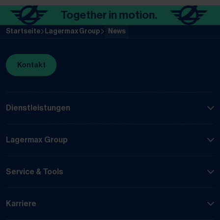
Together in motion.
To
Startseite
Lagermax Group
News
Kontakt
Dienstleistungen
Lagermax Group
Service & Tools
Karriere