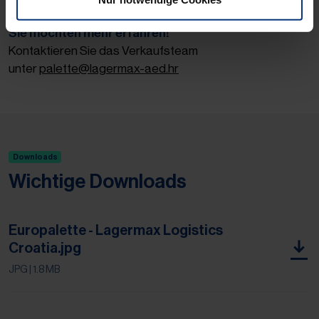
unter
Proizvodnja drvenih paleta
Sie möchten mehr erfahren!
Kontaktieren Sie das Verkaufsteam
unter
palette@lagermax-aed.hr
Downloads
Wichtige Downloads
Europalette - Lagermax Logistics
Croatia.jpg
JPG
| 1.8 MB