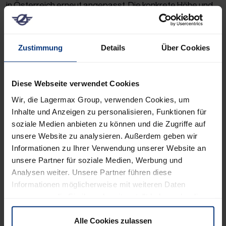
in Österreich erneut angepasst. Die konkrete Höhe und
das tatsächliche Datum sind noch nicht verabschiedet.
DEUTSCHLAND
Zustimmung
Details
Über Cookies
Die Bundesregierung wird mit Planungsdatum 1.
Dezember 2023 den EU-rechtlichen maximalen Preis
Diese Webseite verwendet Cookies
von € 200 pro emittierter Tonne CO2 komplett
ausschöpfen. Dies entspricht nahezu einer
Wir, die Lagermax Group, verwenden Cookies, um
Verdoppelung der Maut. Die parlamentarische
Inhalte und Anzeigen zu personalisieren, Funktionen für
Verabschiedung über das tatsächliche Datum und die
soziale Medien anbieten zu können und die Zugriffe auf
unsere Website zu analysieren. Außerdem geben wir
konkrete Höhe ist erst für Ende Oktober/Anfang
Informationen zu Ihrer Verwendung unserer Website an
November terminiert.
unsere Partner für soziale Medien, Werbung und
BULGARIEN
Analysen weiter. Unsere Partner führen diese
Informationen möglicherweise mit weiteren Daten
Der bulgarische Ministerrat hat per 22.Juni 2022 eine
zusammen, die Sie ihnen bereitgestellt haben oder die
Änderung der Verordnung 370/2019 beschlossen, in der
sie im Rahmen Ihrer Nutzung der Dienste gesammelt
die Maut per 1. Juli 2022 erhöht und eine weitere
haben. Sie können selbst entscheiden, welche Cookies
Alle Cookies zulassen